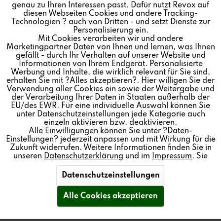
genau zu Ihren Interessen passt. Dafür nutzt Revox auf
Von: Marketing
04.02.22 08:15
Inaktiv
Marketing
diesen Webseiten Cookies und andere Tracking-
Technologien ? auch von Dritten - und setzt Dienste zur
Personalisierung ein.
Mit Cookies verarbeiten wir und andere
Inaktiv
Tracking
Marketingpartner Daten von Ihnen und lernen, was Ihnen
gefällt - durch Ihr Verhalten auf unserer Website und
Informationen von Ihrem Endgerät. Personalisierte
Inaktiv
Personalisierung
Werbung und Inhalte, die wirklich relevant für Sie sind,
erhalten Sie mit ?Alles akzeptieren?. Hier willigen Sie der
Verwendung aller Cookies ein sowie der Weitergabe und
der Verarbeitung Ihrer Daten in Staaten außerhalb der
Inaktiv
Service
Kaufen Sie jetzt einen Joy S119 Network Receiver
EU/des EWR. Für eine individuelle Auswahl können Sie
unter Datenschutzeinstellungen jede Kategorie auch
zusammen mit einer
STUDIO
CONTROL C200 zum
einzeln aktivieren bzw. deaktivieren.
Set-Preis von CHF 2.800,- (Sie sparen CHF 100,-).
Alle Einwilligungen können Sie unter ?Daten-
Einstellungen? jederzeit anpassen und mit Wirkung für die
Zukunft widerrufen. Weitere Informationen finden Sie in
Mehr lesen
unseren
Datenschutzerklärung
und im
Impressum
. Sie
können Ihre Auswahl der Verwendung von Cookies
jederzeit
speichern
.
Datenschutzeinstellungen
Vertrag widerrufen
Alle Cookies akzeptieren