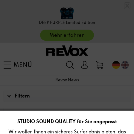
DEEP PURPLE Limited Edition
Mehr erfahren
MENÜ
Revox News
Filtern
STUDIO SOUND QUALITY für Sie angepasst
Aktiv
Funktionale
REVOX VORTEIL-AKTION
Wir wollen Ihnen ein sicheres Surferlebnis bieten, das