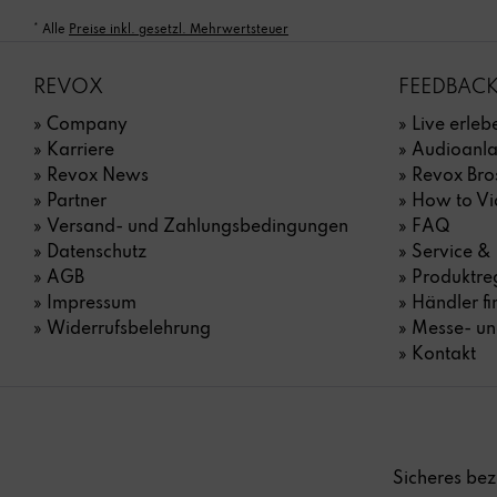
* Alle
Preise inkl. gesetzl. Mehrwertsteuer
REVOX
FEEDBACK
» Company
» Live erle
» Karriere
» Audioanl
» Revox News
» Revox Bro
» Partner
» How to Vi
» Versand- und Zahlungs­bedingungen
» FAQ
» Datenschutz
» Service &
» AGB
» Produktreg
» Impressum
» Händler f
» Widerrufsbelehrung
» Messe- un
» Kontakt
Sicheres bez