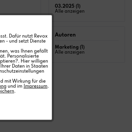
03.2025 (1)
Alle anzeigen
Aktiv
Autoren
sst. Dafür nutzt Revox
n - und setzt Dienste
Inaktiv
Marketing (1)
nen, was Ihnen gefällt
Alle anzeigen
t. Personalisierte
ptieren?. Hier willigen
Inaktiv
Ihrer Daten in Staaten
nschutzeinstellungen
Inaktiv
d mit Wirkung für die
ung
und im
Impressum
.
eichern
.
Inaktiv