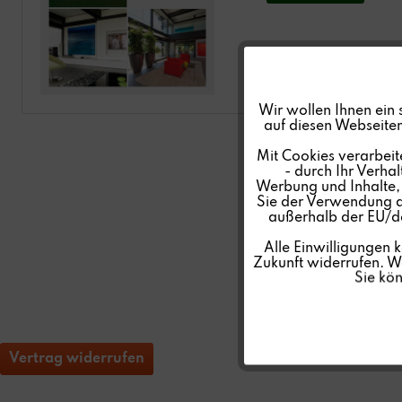
Funktionale
Wir wollen Ihnen ein 
auf diesen Webseiten
Marketing
Mit Cookies verarbeit
- durch Ihr Verha
Werbung und Inhalte, d
Tracking
Sie der Verwendung al
außerhalb der EU/de
Personalisierung
Alle Einwilligungen 
Zukunft widerrufen. We
Sie kö
Service
Vertrag widerrufen