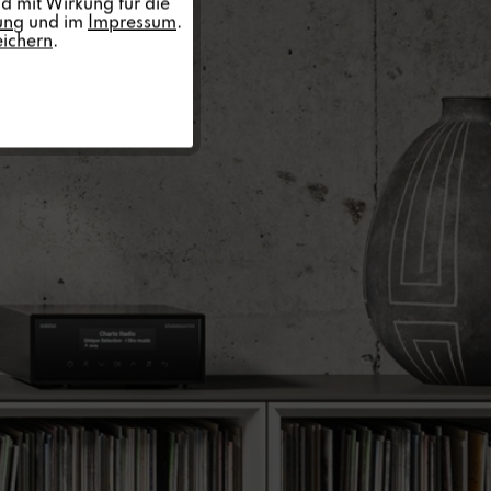
d mit Wirkung für die
ung
und im
Impressum
.
eichern
.
Inaktiv