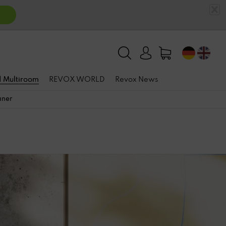
n
 | Multiroom
REVOX WORLD
Revox News
aner