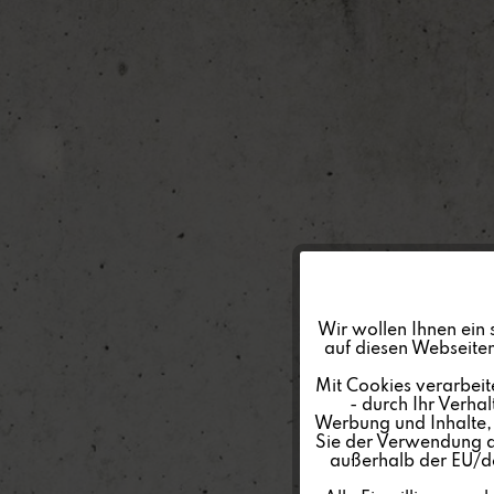
Funktionale
Wir wollen Ihnen ein 
auf diesen Webseiten
Marketing
Mit Cookies verarbeit
- durch Ihr Verha
Werbung und Inhalte, d
Tracking
Sie der Verwendung al
außerhalb der EU/de
Personalisierung