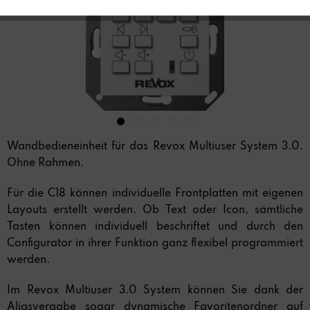
Wandbedieneinheit für das Revox Multiuser System 3.0.
Ohne Rahmen.
Für die C18 können individuelle Frontplatten mit eigenen
Layouts erstellt werden. Ob Text oder Icon, sämtliche
Tasten können individuell beschriftet und durch den
Configurator in ihrer Funktion ganz flexibel programmiert
werden.
Im Revox Multiuser 3.0 System können Sie dank der
Aliasvergabe sogar dynamische Favoritenordner auf