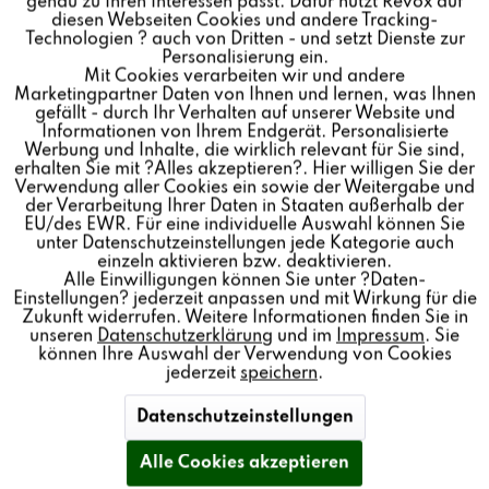
C18 MULTIUSER WALL
genau zu Ihren Interessen passt. Dafür nutzt Revox auf
Inaktiv
Marketing
diesen Webseiten Cookies und andere Tracking-
CONTROL
Technologien ? auch von Dritten - und setzt Dienste zur
Personalisierung ein.
Mit Cookies verarbeiten wir und andere
Inaktiv
Tracking
Marketingpartner Daten von Ihnen und lernen, was Ihnen
Farbe:
gefällt - durch Ihr Verhalten auf unserer Website und
Informationen von Ihrem Endgerät. Personalisierte
Inaktiv
Personalisierung
Werbung und Inhalte, die wirklich relevant für Sie sind,
Wandbedieneinheit für das Revox Multiuser System 3.0
erhalten Sie mit ?Alles akzeptieren?. Hier willigen Sie der
Verwendung aller Cookies ein sowie der Weitergabe und
der Verarbeitung Ihrer Daten in Staaten außerhalb der
Inaktiv
Service
EU/des EWR. Für eine individuelle Auswahl können Sie
unter Datenschutzeinstellungen jede Kategorie auch
Händler finden
einzeln aktivieren bzw. deaktivieren.
Alle Einwilligungen können Sie unter ?Daten-
Einstellungen? jederzeit anpassen und mit Wirkung für die
Zukunft widerrufen. Weitere Informationen finden Sie in
unseren
Datenschutzerklärung
und im
Impressum
. Sie
können Ihre Auswahl der Verwendung von Cookies
jederzeit
speichern
.
Datenschutzeinstellungen
Alle Cookies akzeptieren