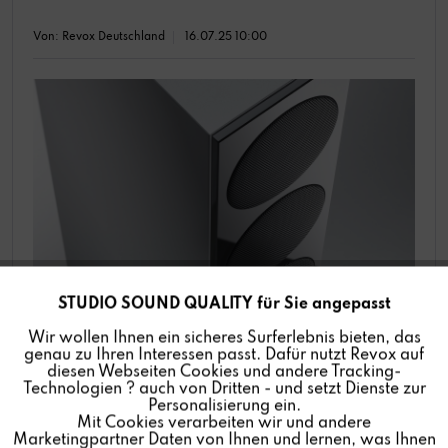
Von: Revox Deutschland
16.07.25 10:00
STUDIO SOUND QUALITY für Sie angepasst
Aktiv
Funktionale
Revox bietet ein breites Portfolio an Lautsprechern,
Wir wollen Ihnen ein sicheres Surferlebnis bieten, das
um originalgetreue Studio-Klangqualität zu
genau zu Ihren Interessen passt. Dafür nutzt Revox auf
erleben: Vom schlanken, kompromisslosen
Inaktiv
Marketing
diesen Webseiten Cookies und andere Tracking-
HighEnd-Standlautsprecher und
Technologien ? auch von Dritten - und setzt Dienste zur
Personalisierung ein.
Kompaktlautsprecher bis hin zum unsichtbar
Mit Cookies verarbeiten wir und andere
Inaktiv
Tracking
installierten Wand- und Deckenlautsprecher.
Marketingpartner Daten von Ihnen und lernen, was Ihnen