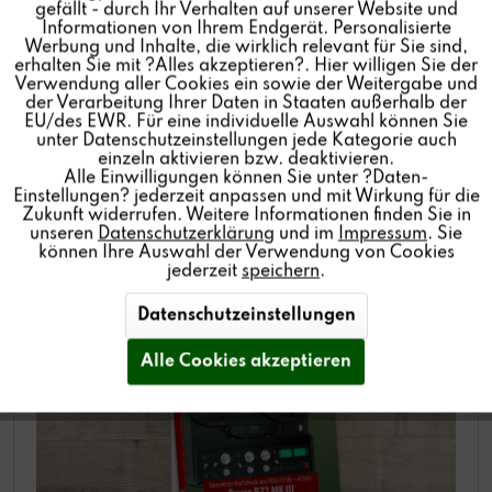
gefällt - durch Ihr Verhalten auf unserer Website und
Informationen von Ihrem Endgerät. Personalisierte
Mehr lesen
Inaktiv
Personalisierung
Werbung und Inhalte, die wirklich relevant für Sie sind,
erhalten Sie mit ?Alles akzeptieren?. Hier willigen Sie der
Verwendung aller Cookies ein sowie der Weitergabe und
der Verarbeitung Ihrer Daten in Staaten außerhalb der
Inaktiv
Service
EU/des EWR. Für eine individuelle Auswahl können Sie
unter Datenschutzeinstellungen jede Kategorie auch
TESTBERICHT B77 MK III IM MAGAZIN
einzeln aktivieren bzw. deaktivieren.
Alle Einwilligungen können Sie unter ?Daten-
FIDELITY:
COMEBACK EINER LEGENDE
Einstellungen? jederzeit anpassen und mit Wirkung für die
Zukunft widerrufen. Weitere Informationen finden Sie in
unseren
Datenschutzerklärung
und im
Impressum
. Sie
Von: Revox Deutschland
01.07.25 12:30
können Ihre Auswahl der Verwendung von Cookies
jederzeit
speichern
.
Datenschutzeinstellungen
Alle Cookies akzeptieren