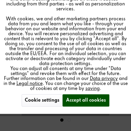
Inactive
Marketing
including from third parties - as well as personalization
services.
With cookies, we and other marketing partners process
Inactive
Tracking
data from you and learn what you like - through your
behavior on our website and information from your end
device. You will receive personalized advertising and
Inactive
Personalisierung
content that is relevant to you by clicking "Accept all". By
doing so, you consent to the use of all cookies as well as
the transfer and processing of your data in countries
outside the EU/EEA. For an individual selection, you can
Inactive
Service
activate or deactivate each category individually under
data protection settings.
You can adjust all consents at any time under "Data
settings" and revoke them with effect for the future.
Further information can be found in our
Data privacy
and
in the
Legal notice
. You can change your choice of the use
of cookies at any time by
saving
.
Cookie settings
Accept all cookies