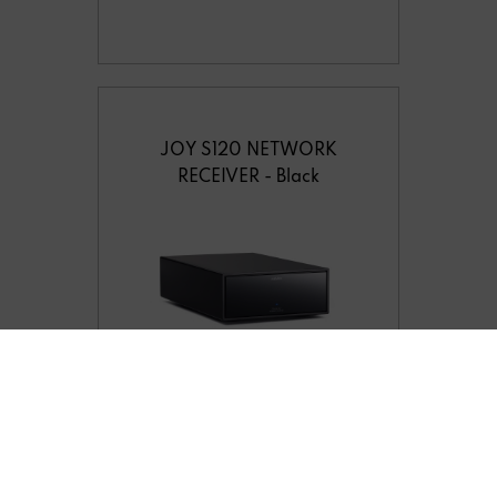
JOY S120 NETWORK
RECEIVER - Black
V400 MULTIUSER
SERVER