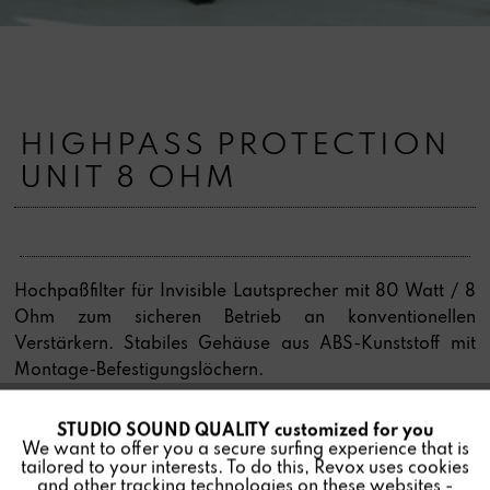
HIGHPASS PROTECTION
UNIT 8 OHM
Hochpaßfilter für Invisible Lautsprecher mit 80 Watt / 8
Ohm zum sicheren Betrieb an konventionellen
Verstärkern. Stabiles Gehäuse aus ABS-Kunststoff mit
Montage-Befestigungslöchern.
STUDIO SOUND QUALITY customized for you
Active
Funktionale
We want to offer you a secure surfing experience that is
tailored to your interests. To do this, Revox uses cookies
Find a store
and other tracking technologies on these websites -