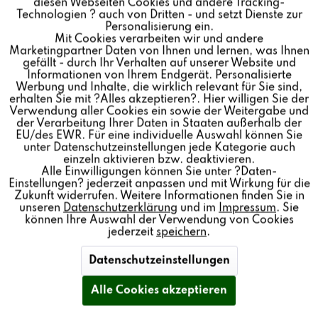
diesen Webseiten Cookies und andere Tracking-
Technologien ? auch von Dritten - und setzt Dienste zur
Personalisierung ein.
Mit Cookies verarbeiten wir und andere
Inaktiv
Tracking
Marketingpartner Daten von Ihnen und lernen, was Ihnen
gefällt - durch Ihr Verhalten auf unserer Website und
Informationen von Ihrem Endgerät. Personalisierte
Inaktiv
Personalisierung
Werbung und Inhalte, die wirklich relevant für Sie sind,
erhalten Sie mit ?Alles akzeptieren?. Hier willigen Sie der
Verwendung aller Cookies ein sowie der Weitergabe und
der Verarbeitung Ihrer Daten in Staaten außerhalb der
Inaktiv
Service
EU/des EWR. Für eine individuelle Auswahl können Sie
unter Datenschutzeinstellungen jede Kategorie auch
einzeln aktivieren bzw. deaktivieren.
Alle Einwilligungen können Sie unter ?Daten-
Einstellungen? jederzeit anpassen und mit Wirkung für die
Zukunft widerrufen. Weitere Informationen finden Sie in
unseren
Datenschutzerklärung
und im
Impressum
. Sie
können Ihre Auswahl der Verwendung von Cookies
jederzeit
speichern
.
MULTIUSER | MULTIROOM
Datenschutzeinstellungen
SYSTEME
Alle Cookies akzeptieren