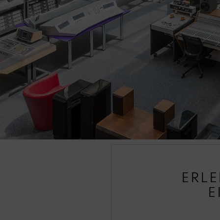
ERLE
E