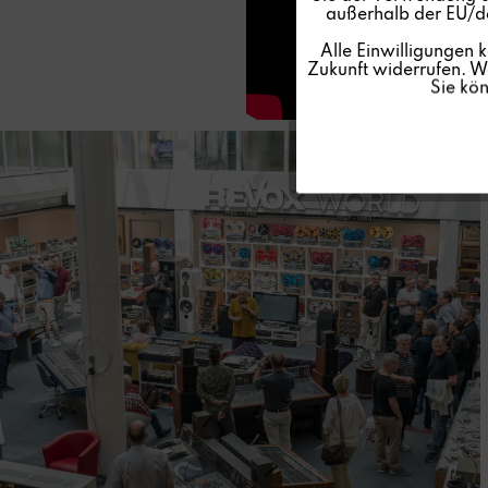
außerhalb der EU/de
Personalisierung
Alle Einwilligungen 
Zukunft widerrufen. We
Sie kö
Service