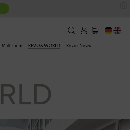
n
 | Multiroom
REVOX WORLD
Revox News