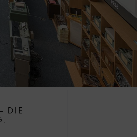
– DIE
G.