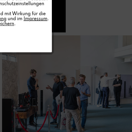
nschutzeinstellungen
Inaktiv
d mit Wirkung für die
ung
und im
Impressum
.
eichern
.
Inaktiv