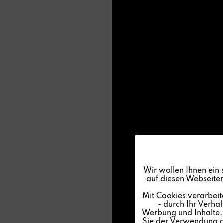
Funktionale
Wir wollen Ihnen ein 
auf diesen Webseiten
Marketing
Mit Cookies verarbeit
- durch Ihr Verha
Werbung und Inhalte, d
Tracking
Sie der Verwendung al