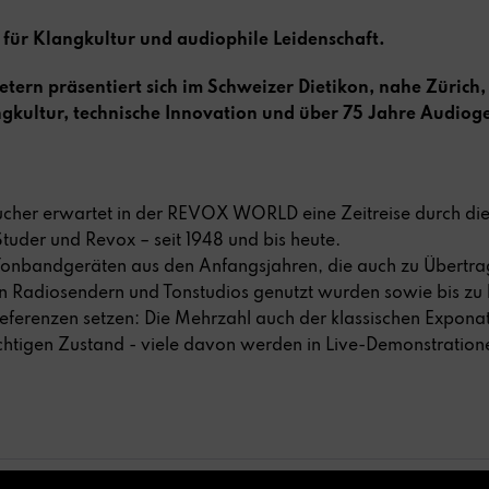
für Klangkultur und audiophile Leidenschaft.
ern präsentiert sich im Schweizer Dietikon, nahe Zürich,
gkultur, technische Innovation und über 75 Jahre Audiog
ucher erwartet in der REVOX WORLD eine Zeitreise durch die
uder und Revox – seit 1948 und bis heute.
 Tonbandgeräten aus den Anfangsjahren, die auch zu Übert
n Radiosendern und Tonstudios genutzt wurden sowie bis zu
ferenzen setzen: Die Mehrzahl auch der klassischen Exponat
chtigen Zustand - viele davon werden in Live-Demonstratione