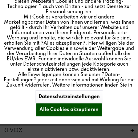
diesen Webseiten Cookies und andere Tracking-
Technologien ? auch von Dritten - und setzt Dienste zur
Einloggen mit Ihrer E-Mail-Adresse und Ihrem
Personalisierung ein.
Passwort
Mit Cookies verarbeiten wir und andere
Inaktiv
Tracking
Marketingpartner Daten von Ihnen und lernen, was Ihnen
gefällt - durch Ihr Verhalten auf unserer Website und
Informationen von Ihrem Endgerät. Personalisierte
Inaktiv
Personalisierung
Werbung und Inhalte, die wirklich relevant für Sie sind,
erhalten Sie mit ?Alles akzeptieren?. Hier willigen Sie der
Verwendung aller Cookies ein sowie der Weitergabe und
der Verarbeitung Ihrer Daten in Staaten außerhalb der
Inaktiv
Service
EU/des EWR. Für eine individuelle Auswahl können Sie
Passwort vergessen?
unter Datenschutzeinstellungen jede Kategorie auch
einzeln aktivieren bzw. deaktivieren.
Alle Einwilligungen können Sie unter ?Daten-
Anmelden
Einstellungen? jederzeit anpassen und mit Wirkung für die
Zukunft widerrufen. Weitere Informationen finden Sie in
unseren
Datenschutzerklärung
und im
Impressum
. Sie
können Ihre Auswahl der Verwendung von Cookies
Datenschutzeinstellungen
Vertrag widerrufen
jederzeit
speichern
.
Alle Cookies akzeptieren
* Alle
Preise inkl. gesetzl. Mehrwertsteuer
REVOX