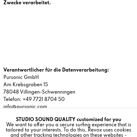
Zwecke verarbeitet.
Verantwortlicher für die Datenverarbeitung:
Pursonic GmbH
Am Krebsgraben 15
78048 Villingen-Schwenningen
Telefon: +49 7721 8704 50
info@pursonic.com
STUDIO SOUND QUALITY customized for you
Active
Dieses Dokument wurde erstellt und wird aktualisiert mit
Funktionale
We want to offer you a secure surfing experience that is
der Technologie der
janolaw AG
.
tailored to your interests. To do this, Revox uses cookies
and other tracking technologies on these websites -