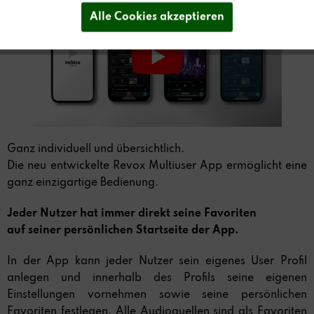
Alle Cookies akzeptieren
Ganz individuell und übersichtlich.
Die neu entwickelte Revox Multiuser App ermöglicht eine
ganz einzigartige Bedienung.
Jeder Nutzer hat immer direkt seine Favoriten
auf seiner persönlichen Startseite der App.
In der App kann jeder Nutzer sein eigenes User Profil
anlegen und innerhalb des Profils seine eigenen
Einstellungen vornehmen sowie seine persönlichen
Favoriten festlegen. Alle Audioquellen sind als Favoriten