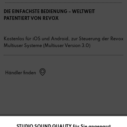
DIE EINFACHSTE BEDIENUNG – WELTWEIT
PATENTIERT VON REVOX
Kostenlos für iOS und Android, zur Steuerung der Revox
Multiuser Systeme (Multiuser Version 3.0)
Händler finden
STUDIO SOUND QUALITY für Sie angepasst
Aktiv