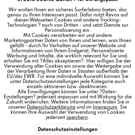
Funktionale
Wir wollen Ihnen ein sicheres Surferlebnis bieten, das
genau zu Ihren Interessen passt. Dafür nutzt Revox auf
Inaktiv
Marketing
diesen Webseiten Cookies und andere Tracking-
Technologien ? auch von Dritten - und setzt Dienste zur
Personalisierung ein.
Mit Cookies verarbeiten wir und andere
Inaktiv
Tracking
Marketingpartner Daten von Ihnen und lernen, was Ihnen
gefällt - durch Ihr Verhalten auf unserer Website und
Informationen von Ihrem Endgerät. Personalisierte
Inaktiv
Personalisierung
Werbung und Inhalte, die wirklich relevant für Sie sind,
erhalten Sie mit ?Alles akzeptieren?. Hier willigen Sie der
Verwendung aller Cookies ein sowie der Weitergabe und
der Verarbeitung Ihrer Daten in Staaten außerhalb der
Inaktiv
Service
EU/des EWR. Für eine individuelle Auswahl können Sie
unter Datenschutzeinstellungen jede Kategorie auch
einzeln aktivieren bzw. deaktivieren.
Alle Einwilligungen können Sie unter ?Daten-
Einstellungen? jederzeit anpassen und mit Wirkung für die
NEU! MULTIUSER APP
Zukunft widerrufen. Weitere Informationen finden Sie in
unseren
Datenschutzerklärung
und im
Impressum
. Sie
können Ihre Auswahl der Verwendung von Cookies
Die einfachste Bedienung – weltweit. Patentiert von
jederzeit
speichern
.
Revox.
Datenschutzeinstellungen