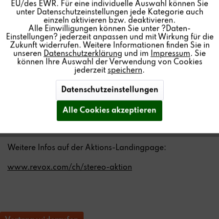
einzigartigen Stereoklang zum VORTEIL Set-Preis!
EU/des EWR. Für eine individuelle Auswahl können Sie
unter Datenschutzeinstellungen jede Kategorie auch
einzeln aktivieren bzw. deaktivieren.
Stereo Set 1
Alle Einwilligungen können Sie unter ?Daten-
2x A100 Active Speaker
Einstellungen? jederzeit anpassen und mit Wirkung für die
Zukunft widerrufen. Weitere Informationen finden Sie in
VORTEIL Set-Preis: CHF 895,-
(statt CHF 990,-)
unseren
Datenschutzerklärung
und im
Impressum
. Sie
können Ihre Auswahl der Verwendung von Cookies
Stereo Set 2
jederzeit
speichern
.
1x A100 Active Speaker
Datenschutzeinstellungen
1x P100 Passive Speaker
VORTEIL Set-Preis: CHF 595,-
(statt CHF 690,-)
Alle Cookies akzeptieren
Weitere Infos auf der Aktions-Landingpage:
www.revox.com/ch/stereo-aktion