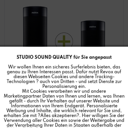
STUDIO SOUND QUALITY für Sie angepasst
Aktiv
Funktionale
Wir wollen Ihnen ein sicheres Surferlebnis bieten, das
genau zu Ihren Interessen passt. Dafür nutzt Revox auf
Inaktiv
Marketing
diesen Webseiten Cookies und andere Tracking-
Technologien ? auch von Dritten - und setzt Dienste zur
Personalisierung ein.
Mit Cookies verarbeiten wir und andere
Inaktiv
Tracking
Marketingpartner Daten von Ihnen und lernen, was Ihnen
gefällt - durch Ihr Verhalten auf unserer Website und
Informationen von Ihrem Endgerät. Personalisierte
Inaktiv
Personalisierung
Werbung und Inhalte, die wirklich relevant für Sie sind,
erhalten Sie mit ?Alles akzeptieren?. Hier willigen Sie der
Verwendung aller Cookies ein sowie der Weitergabe und
Zwei
STUDIO
ART Room Speaker verbunden für den
der Verarbeitung Ihrer Daten in Staaten außerhalb der
Inaktiv
Service