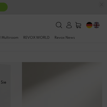
n
 | Multiroom
REVOX WORLD
Revox News
 Sie