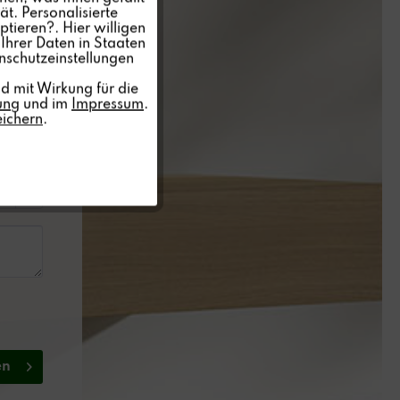
t. Personalisierte
ptieren?. Hier willigen
Inaktiv
Ihrer Daten in Staaten
nschutzeinstellungen
Inaktiv
d mit Wirkung für die
ung
und im
Impressum
.
eichern
.
Inaktiv
en