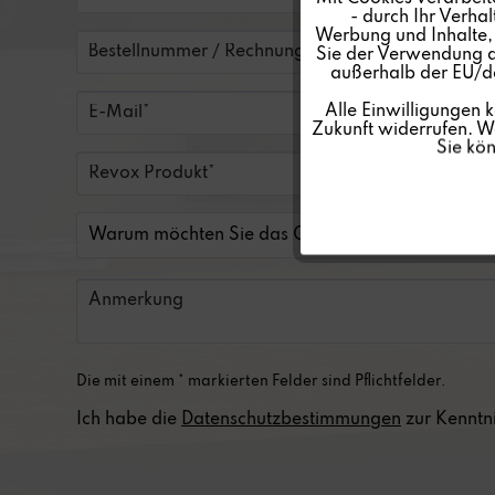
- durch Ihr Verha
Werbung und Inhalte, d
Tracking
Sie der Verwendung al
außerhalb der EU/de
Personalisierung
Alle Einwilligungen 
Zukunft widerrufen. We
Sie kö
Service
Die mit einem * markierten Felder sind Pflichtfelder.
Ich habe die
Datenschutzbestimmungen
zur Kenntn