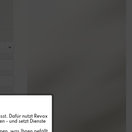
Aktiv
sst. Dafür nutzt Revox
n - und setzt Dienste
Inaktiv
nen, was Ihnen gefällt