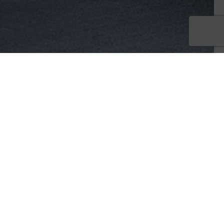
SOCIAL MEDIA
osen
Folgen Sie uns:
ie
 mehr