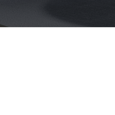
 & SERVICE
NEWSLETTER
ben - Messetermine
Abonnieren Sie den kostenl
age planen
Newsletter und verpassen S
schüren
keine Neuigkeit oder Aktion
deos
von Revox.