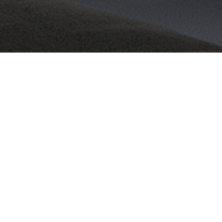
Vertrag widerrufen
* Alle
Preise inkl. gesetzl. Mehrwertsteuer
REVOX
FEEDBACK
» Company
» Live erle
» Karriere
» Audioanl
» Revox News
» Revox Bro
» Partner
» How to Vi
» Versand- und Zahlungs­bedingungen
» FAQ