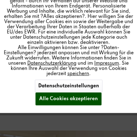
gefällt - durch Ihr Verhalten auf unserer Website und
Informationen von Ihrem Endgerät. Personalisierte
Inaktiv
Personalisierung
Werbung und Inhalte, die wirklich relevant für Sie sind,
erhalten Sie mit ?Alles akzeptieren?. Hier willigen Sie der
Verwendung aller Cookies ein sowie der Weitergabe und
der Verarbeitung Ihrer Daten in Staaten außerhalb der
Inaktiv
Service
EU/des EWR. Für eine individuelle Auswahl können Sie
unter Datenschutzeinstellungen jede Kategorie auch
einzeln aktivieren bzw. deaktivieren.
Alle Einwilligungen können Sie unter ?Daten-
Einstellungen? jederzeit anpassen und mit Wirkung für die
Zukunft widerrufen. Weitere Informationen finden Sie in
unseren
Datenschutzerklärung
und im
Impressum
. Sie
können Ihre Auswahl der Verwendung von Cookies
jederzeit
speichern
.
ÖFFENTLICHEN
GEBÄUDE
Datenschutzeinstellungen
Alle Cookies akzeptieren
in
öffentlichen Gebäuden
Musik erleben mit Revox