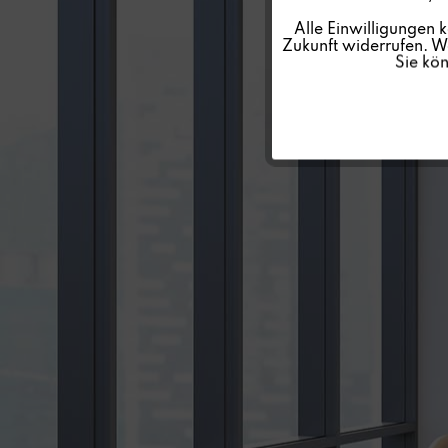
Personalisierung
Alle Einwilligungen 
Zukunft widerrufen. We
Sie kö
Service