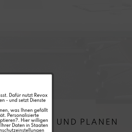
Aktiv
sst. Dafür nutzt Revox
n - und setzt Dienste
Inaktiv
nen, was Ihnen gefällt
t. Personalisierte
GESTALTEN UND PLANEN
ptieren?. Hier willigen
Inaktiv
Ihrer Daten in Staaten
nschutzeinstellungen