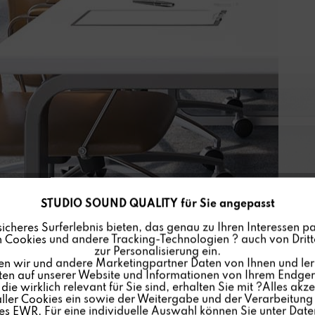
STUDIO SOUND QUALITY für Sie angepasst
sicheres Surferlebnis bieten, das genau zu Ihren Interessen pa
 Cookies und andere Tracking-Technologien ? auch von Dritte
zur Personalisierung ein.
en wir und andere Marketingpartner Daten von Ihnen und ler
lten auf unserer Website und Informationen von Ihrem Endgerä
ie wirklich relevant für Sie sind, erhalten Sie mit ?Alles akze
ler Cookies ein sowie der Weitergabe und der Verarbeitung 
s EWR. Für eine individuelle Auswahl können Sie unter Date