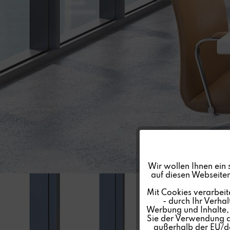
Funktionale
Wir wollen Ihnen ein 
auf diesen Webseiten
Marketing
Mit Cookies verarbeit
- durch Ihr Verha
Werbung und Inhalte, d
Tracking
Sie der Verwendung al
außerhalb der EU/de