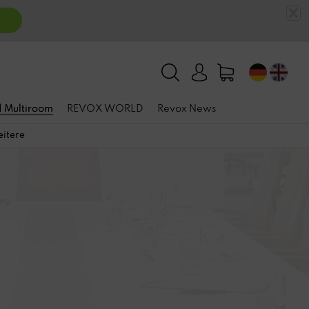
n
 | Multiroom
REVOX WORLD
Revox News
itere