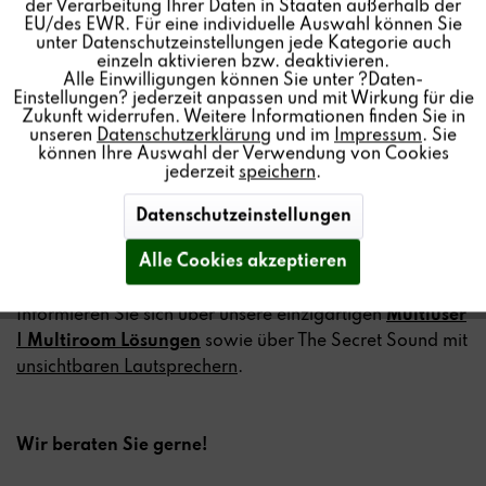
der Verarbeitung Ihrer Daten in Staaten außerhalb der
Inaktiv
Service
EU/des EWR. Für eine individuelle Auswahl können Sie
Auch wir sind mit dabei und präsentieren unsere
unter Datenschutzeinstellungen jede Kategorie auch
innovativen Produkte.
einzeln aktivieren bzw. deaktivieren.
Alle Einwilligungen können Sie unter ?Daten-
Gemeinsam mit unserem langjährigen Partner Gira
Einstellungen? jederzeit anpassen und mit Wirkung für die
finden Sie uns an
Stand 2L215
.
Zukunft widerrufen. Weitere Informationen finden Sie in
unseren
Datenschutzerklärung
und im
Impressum
. Sie
können Ihre Auswahl der Verwendung von Cookies
jederzeit
speichern
.
Besuchen Sie uns auf der Messe und erleben Sie eine
Vorführung unseres neuen Audio Systems
Datenschutzeinstellungen
STUDIO
MASTER M500
,
Alle Cookies akzeptieren
gesteuert auch per App mit unserer
STUDIO
CONTROL
C200
.
Informieren Sie sich über unsere einzigartigen
Multiuser
| Multiroom Lösungen
sowie über The Secret Sound mit
unsichtbaren Lautsprechern
.
Wir beraten Sie gerne!