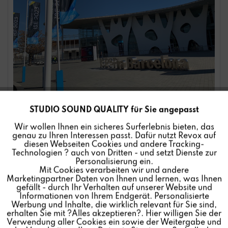
STUDIO SOUND QUALITY für Sie angepasst
Aktiv
Funktionale
Wir wollen Ihnen ein sicheres Surferlebnis bieten, das
genau zu Ihren Interessen passt. Dafür nutzt Revox auf
Inaktiv
Marketing
diesen Webseiten Cookies und andere Tracking-
Technologien ? auch von Dritten - und setzt Dienste zur
Die
Integrated Systems Europe
, kurz ISE, ist die weltweit
Personalisierung ein.
Mit Cookies verarbeiten wir und andere
Inaktiv
Tracking
größte Messe für professionelle AV- und elektronische
Marketingpartner Daten von Ihnen und lernen, was Ihnen
Systemintegration. Über 700 Aussteller sind auf der
gefällt - durch Ihr Verhalten auf unserer Website und
Informationen von Ihrem Endgerät. Personalisierte
Messe vertreten, um die neuesten Technologien und
Inaktiv
Personalisierung
Werbung und Inhalte, die wirklich relevant für Sie sind,
Trends in diesem Bereich vorzustellen.
erhalten Sie mit ?Alles akzeptieren?. Hier willigen Sie der
Verwendung aller Cookies ein sowie der Weitergabe und