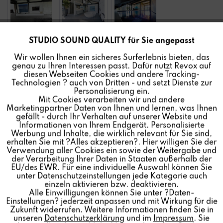
STUDIO SOUND QUALITY für Sie angepasst
Aktiv
Funktionale
Das
HUF HAUS ART 9
besticht durch seinen besonderen
Wir wollen Ihnen ein sicheres Surferlebnis bieten, das
Ansatz. Ein Haus, inszeniert in den vier Elementen Feuer,
genau zu Ihren Interessen passt. Dafür nutzt Revox auf
Inaktiv
Marketing
Wasser, Erde und Luft, das mit allen Sinnen erlebbar
diesen Webseiten Cookies und andere Tracking-
Technologien ? auch von Dritten - und setzt Dienste zur
wird – so präsentiert sich das einzigartige Vier-
Personalisierung ein.
Elemente-Haus im HUF Dorf in Hartenfels.
Mit Cookies verarbeiten wir und andere
Inaktiv
Tracking
Marketingpartner Daten von Ihnen und lernen, was Ihnen
gefällt - durch Ihr Verhalten auf unserer Website und
Dieses Fachwerkhaus bietet eine zentrale Bedieneinheit,
Informationen von Ihrem Endgerät. Personalisierte
Inaktiv
Personalisierung
die alle technischen Prozesse des Hauses
Werbung und Inhalte, die wirklich relevant für Sie sind,
erhalten Sie mit ?Alles akzeptieren?. Hier willigen Sie der
zusammenfasst und kombiniert steuerbar macht. Frei
Verwendung aller Cookies ein sowie der Weitergabe und
nach dem Motto „keep it simple” wird an einem
der Verarbeitung Ihrer Daten in Staaten außerhalb der
Inaktiv
Service
Touchpanel programmiert und zentral reguliert. Auch
EU/des EWR. Für eine individuelle Auswahl können Sie
unter Datenschutzeinstellungen jede Kategorie auch
das Musiksystem kann so gesteuert werden und schafft
einzeln aktivieren bzw. deaktivieren.
schnell und ganz einfach das gewünschte Ambiente.
Alle Einwilligungen können Sie unter ?Daten-
Einstellungen? jederzeit anpassen und mit Wirkung für die
Zukunft widerrufen. Weitere Informationen finden Sie in
„Bei HUF HAUS entscheidet die Qualität und das
unseren
Datenschutzerklärung
und im
Impressum
. Sie