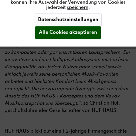
erlebbare Besondere. Für unsere Kunden und Bewohner
können Ihre Auswahl der Verwendung von Cookies
jederzeit
speichern
.
erstellen wir einzigartige, individuelle Häuser. Deshalb
haben wir uns bewusst in unserem Musterhaus in
Datenschutzeinstellungen
Hartenfels für den Einbau eines Revox Multiuser |
Multiroom Systems entschieden. Dies bietet vielfältige
Alle Cookies akzeptieren
Audiolösungen und wahlweise unterschiedliche
Lautsprechervarianten - von Standlautsprechern bis hin
zu kompakten oder gar unsichtbaren Lautsprechern. Ein
innovatives und nachhaltiges Audiosystem mit höchster
Klangqualität, das jedem Nutzer ganz schnell sowie
einfach jeweils seine persönlichen Musik-Favoriten
anbietet und höchsten Komfort beim Musikgenuss
ermöglicht. Die hervorragende Synergie zwischen dem
Ansatz des HUF HAUS - Konzeptes und dem Revox
Musikkonzept hat uns überzeugt.“
, so Christian Huf,
geschäftsführender Gesellschafter von HUF HAUS.
HUF HAUS
blickt auf eine 112-jährige Firmengeschichte