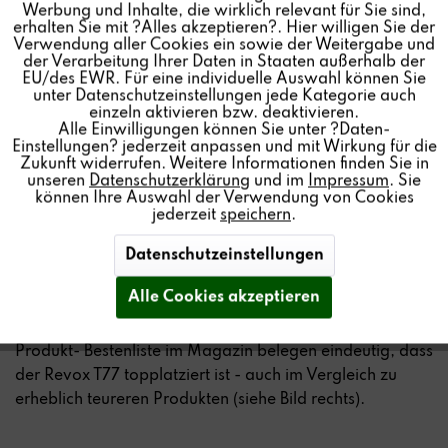
Inaktiv
Personalisierung
Werbung und Inhalte, die wirklich relevant für Sie sind,
erhalten Sie mit ?Alles akzeptieren?. Hier willigen Sie der
Testurteil: Referenzklasse
Verwendung aller Cookies ein sowie der Weitergabe und
( Nachteile: - keine )
der Verarbeitung Ihrer Daten in Staaten außerhalb der
Inaktiv
Service
EU/des EWR. Für eine individuelle Auswahl können Sie
unter Datenschutzeinstellungen jede Kategorie auch
einzeln aktivieren bzw. deaktivieren.
Alle Einwilligungen können Sie unter ?Daten-
Lesen Sie hier den kompletten Test >>
Einstellungen? jederzeit anpassen und mit Wirkung für die
Zukunft widerrufen. Weitere Informationen finden Sie in
unseren
Datenschutzerklärung
und im
Impressum
. Sie
können Ihre Auswahl der Verwendung von Cookies
Auch der Chefredakteur Stefan Goedecke hebt die
jederzeit
speichern
.
Bedeutung von Vinyl und dabei besonders unseren
Datenschutzeinstellungen
Revox T77 in seinem Editorial bewusst hervor (Bild
rechts).
Alle Cookies akzeptieren
Der Test von der AUDIO TEST - Redaktion und die
Produkt- Bestenliste im Magazin belegen eindeutig, dass
der Revox T77 topplatziert ist - auch im Vergleich zu
erheblich teureren Produkten (siehe Bild rechts).