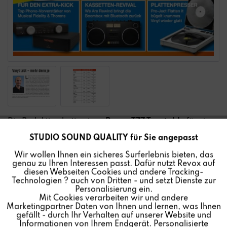
Die Redaktion hatte einen
Revox T77 Turntable
für einen
ausführlichen Test in ihren Verlagsräumen.
STUDIO SOUND QUALITY für Sie angepasst
Aktiv
Funktionale
Wir wollen Ihnen ein sicheres Surferlebnis bieten, das
Im Artikel sind wichtige Kriterien wie z.B. Musikalität,
genau zu Ihren Interessen passt. Dafür nutzt Revox auf
Inaktiv
Marketing
Studio Know How, einzigartige technische
diesen Webseiten Cookies und andere Tracking-
Technologien ? auch von Dritten - und setzt Dienste zur
Besonderheiten und „Langhörtauglichkeit“ ausführlich
Personalisierung ein.
und sehr positiv für den T77 beschrieben.
Mit Cookies verarbeiten wir und andere
Inaktiv
Tracking
Marketingpartner Daten von Ihnen und lernen, was Ihnen
gefällt - durch Ihr Verhalten auf unserer Website und
Das Ergebnis ist bestmöglich:
Informationen von Ihrem Endgerät. Personalisierte