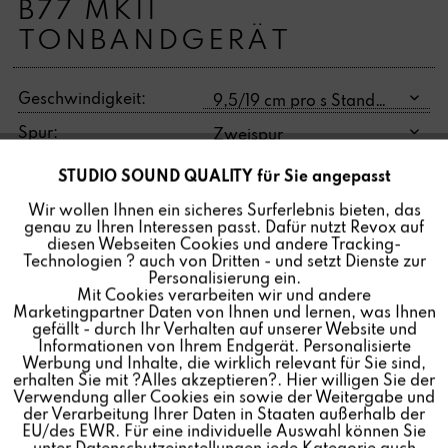
B77 MKII
TONBANDGERÄT
Geschwindigkeit:
Spur:
STUDIO SOUND QUALITY für Sie angepasst
Aktiv
Funktionale
Das B77 MKII Tonbandgerät wurde von 1980-1998
gebaut. Ein echter Klassiker und Meilenstein der
Wir wollen Ihnen ein sicheres Surferlebnis bieten, das
genau zu Ihren Interessen passt. Dafür nutzt Revox auf
Audiowelt, wie sein Vorgänger das MKI. Die B77 MKII ist
Inaktiv
Marketing
diesen Webseiten Cookies und andere Tracking-
ausgestattet mit eingebauter Tonmotor Steuerung (Vari-
Technologien ? auch von Dritten - und setzt Dienste zur
Speed Control) und überarbeiteter Audio- und
Personalisierung ein.
Mit Cookies verarbeiten wir und andere
Inaktiv
Tracking
Laufwerkelektronik. Als Hersteller revidieren wir seit
Marketingpartner Daten von Ihnen und lernen, was Ihnen
Jahrzehnten mit Originalersatzteilen unsere Revox
gefällt - durch Ihr Verhalten auf unserer Website und
Informationen von Ihrem Endgerät. Personalisierte
Geräte. Sie erhalten die B77 MKII bei uns komplett
Inaktiv
Personalisierung
Werbung und Inhalte, die wirklich relevant für Sie sind,
generalüberholt und aufbereitet. Als beeindruckendes
erhalten Sie mit ?Alles akzeptieren?. Hier willigen Sie der
Verwendung aller Cookies ein sowie der Weitergabe und
Endresultat entsteht ein neuwertiges Produkt.
der Verarbeitung Ihrer Daten in Staaten außerhalb der
Inaktiv
Service
EU/des EWR. Für eine individuelle Auswahl können Sie