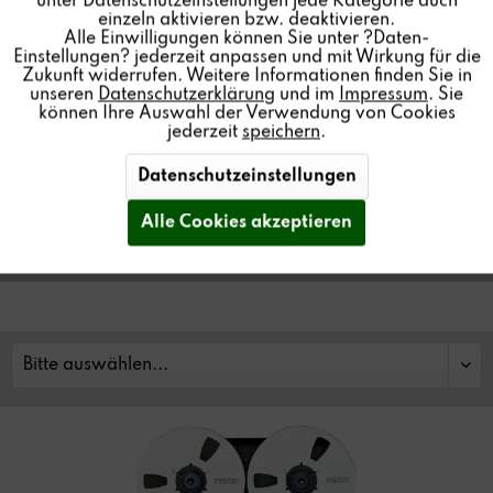
unter Datenschutzeinstellungen jede Kategorie auch
einzeln aktivieren bzw. deaktivieren.
Alle Einwilligungen können Sie unter ?Daten-
Einstellungen? jederzeit anpassen und mit Wirkung für die
Zukunft widerrufen. Weitere Informationen finden Sie in
Aufgrund hoher Nachfrage gibt es bei
unseren
Datenschutzerklärung
und im
Impressum
. Sie
können Ihre Auswahl der Verwendung von Cookies
diesem Produkt momentan verlängerte
jederzeit
speichern
.
Lieferzeiten. Bitte nehmen Sie Kontakt mit
uns auf. Classic Service:
service@revox.de
Datenschutzeinstellungen
Alle Cookies akzeptieren