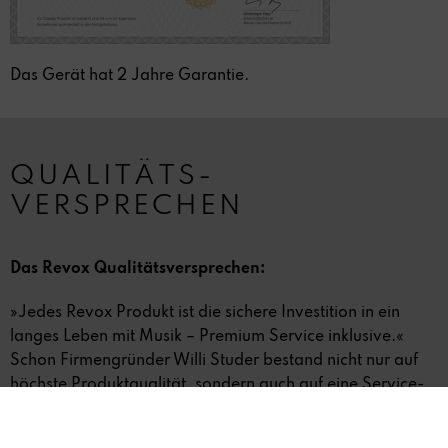
Das Gerät hat 2 Jahre Garantie.
QUALITÄTS-
VERSPRECHEN
Das Revox Qualitätsversprechen:
»Jedes Revox Produkt ist die sichere Investition in ein
langes Leben mit Musik – Premium Service inklusive.«
Schon Firmengründer Willi Studer bestand nicht nur auf
höchste Produktqualität, sondern auch auf eine Service-
und Support Qualität, die die Langlebigkeit und den
hohen Werterhalt garantiert.