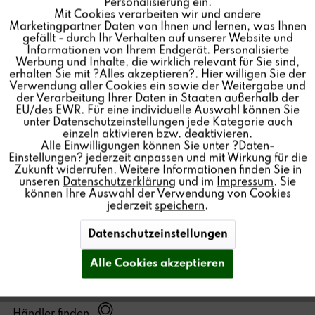
Personalisierung ein.
Mit Cookies verarbeiten wir und andere
Inaktiv
Tracking
Marketingpartner Daten von Ihnen und lernen, was Ihnen
CHF 195.00 *
gefällt - durch Ihr Verhalten auf unserer Website und
Informationen von Ihrem Endgerät. Personalisierte
Inaktiv
Personalisierung
Farbe:
Werbung und Inhalte, die wirklich relevant für Sie sind,
erhalten Sie mit ?Alles akzeptieren?. Hier willigen Sie der
Menge:
Verwendung aller Cookies ein sowie der Weitergabe und
der Verarbeitung Ihrer Daten in Staaten außerhalb der
Inaktiv
Service
EU/des EWR. Für eine individuelle Auswahl können Sie
In den
Warenkorb
unter Datenschutzeinstellungen jede Kategorie auch
einzeln aktivieren bzw. deaktivieren.
Alle Einwilligungen können Sie unter ?Daten-
Einstellungen? jederzeit anpassen und mit Wirkung für die
Zukunft widerrufen. Weitere Informationen finden Sie in
Der Revox STUDIOART P100 Room Speaker ist ein
unseren
Datenschutzerklärung
und im
Impressum
. Sie
können Ihre Auswahl der Verwendung von Cookies
passiver Zusatz-Lautsprecher für die Stereo-
jederzeit
speichern
.
Wiedergabe mit dem STUDIOMASTER A200 oder
STUDIOART A100 in höchster Wiedergabequalität.
Datenschutzeinstellungen
Anbindung durch Lautsprecherkabel.
Alle Cookies akzeptieren
Händler finden