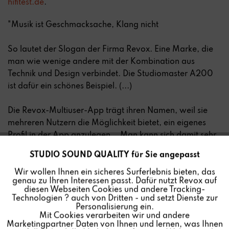
hifitest.de
.
"Musik ist Geschmacksache, Klang nicht
So lautet der Slogan der Firma Revox. Eine Marke, die
man wie wenige andere mit der Kombination aus
Technik und Design verbindet. Die Studiomaster A200
ist dafür ein schönes Beispiel. (...)
Die Revox-Multiuser-App trägt ihren Namen, weil sie
mehreren Nutzern die Möglichkeit bietet, ein eigenes
Profil in der App anzulegen... Man kann sich damit sehr
einfach eine übersichtliche Benutzeroberfläche ohne
STUDIO SOUND QUALITY für Sie angepasst
Aktiv
Funktionale
überflüssigen Ballast aufbauen.
Wir wollen Ihnen ein sicheres Surferlebnis bieten, das
Diese Multi-User-Favoriten-Funktion ist patentiert, es
genau zu Ihren Interessen passt. Dafür nutzt Revox auf
gibt sie nur bei Revox. Dies ist neben dem Display auf
Inaktiv
Marketing
diesen Webseiten Cookies und andere Tracking-
der Oberseite auch der Hauptunterschied zum Revox
Technologien ? auch von Dritten - und setzt Dienste zur
Personalisierung ein.
A100. Interessant finde ich, dass man Alben oder Songs
Mit Cookies verarbeiten wir und andere
Inaktiv
Tracking
oder auch Internetradiosender als Favoriten ablegen
Marketingpartner Daten von Ihnen und lernen, was Ihnen