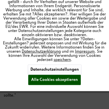
gefällt - durch Ihr Verhalten auf unserer Website und
kann. Sogar Playlists können als Favoriten gespeichert
Informationen von Ihrem Endgerät. Personalisierte
werden! (...)
Inaktiv
Personalisierung
Werbung und Inhalte, die wirklich relevant für Sie sind,
erhalten Sie mit ?Alles akzeptieren?. Hier willigen Sie der
Verwendung aller Cookies ein sowie der Weitergabe und
Das Timing überzeugt, die Durchhörbarkeit ist ziemlich
der Verarbeitung Ihrer Daten in Staaten außerhalb der
Inaktiv
Service
gut und insgesamt ist das vermutlich um Welten besser,
EU/des EWR. Für eine individuelle Auswahl können Sie
unter Datenschutzeinstellungen jede Kategorie auch
als das, was der Durchschnitts-Musikkonsument so zu
einzeln aktivieren bzw. deaktivieren.
Hause nutzt. Am besten klingen die A200, wenn man
Alle Einwilligungen können Sie unter ?Daten-
sie ein bisschen fordert, sprich etwas lauter hört. Dann
Einstellungen? jederzeit anpassen und mit Wirkung für die
Zukunft widerrufen. Weitere Informationen finden Sie in
spürt man, dass die A200 noch ein bisschen aus sich
unseren
Datenschutzerklärung
und im
Impressum
. Sie
rauskommt, was dann bis zu ziemlich hohen Pegeln
können Ihre Auswahl der Verwendung von Cookies
jederzeit
speichern
.
super funktioniert. (...)
Datenschutzeinstellungen
Fazit:
Der A200 ist ein sehr attraktiver, klangstarker
Alle Cookies akzeptieren
Lautsprecher, den man für besten Klang auf jeden Fall
mit einem zweiten A200 oder einen P100 kombinieren
sollte."