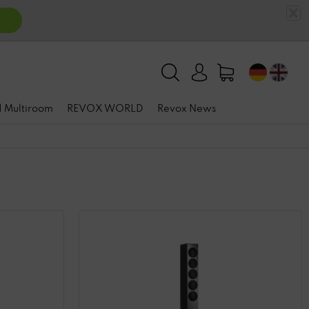
n
 | Multiroom
REVOX WORLD
Revox News