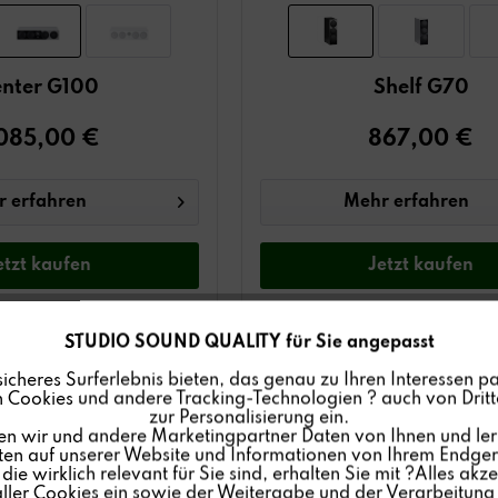
nter G100
Shelf G70
.085,00 €
867,00 €
 erfahren
Mehr erfahren
etzt
kaufen
Jetzt
kaufen
STUDIO SOUND QUALITY für Sie angepasst
sicheres Surferlebnis bieten, das genau zu Ihren Interessen pa
 Cookies und andere Tracking-Technologien ? auch von Dritte
zur Personalisierung ein.
en wir und andere Marketingpartner Daten von Ihnen und ler
lten auf unserer Website und Informationen von Ihrem Endgerä
ie wirklich relevant für Sie sind, erhalten Sie mit ?Alles akze
ler Cookies ein sowie der Weitergabe und der Verarbeitung 