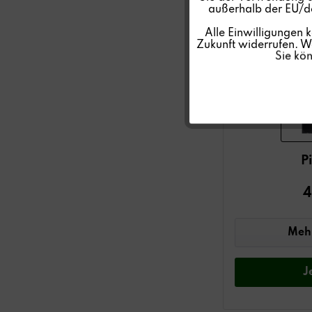
außerhalb der EU/de
Personalisierung
Alle Einwilligungen 
Zukunft widerrufen. We
Sie kö
Service
P
4
Mehr
J