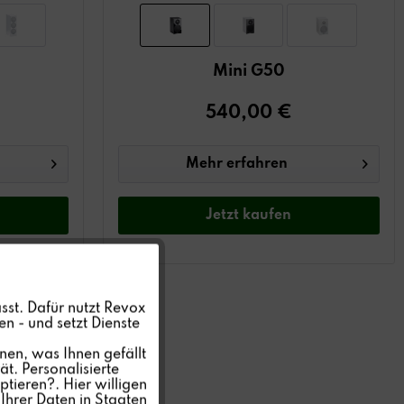
Mini G50
540,00 €
Mehr erfahren
Jetzt
kaufen
Aktiv
sst. Dafür nutzt Revox
n - und setzt Dienste
Inaktiv
nen, was Ihnen gefällt
t. Personalisierte
ptieren?. Hier willigen
Inaktiv
Ihrer Daten in Staaten