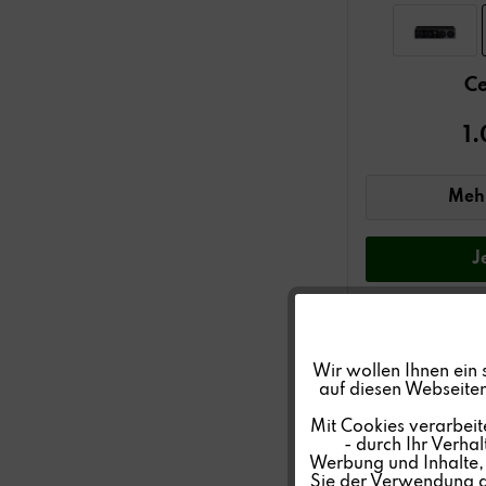
Ce
1
Mehr
J
Funktionale
Wir wollen Ihnen ein 
auf diesen Webseiten
Marketing
Mit Cookies verarbeit
- durch Ihr Verha
Werbung und Inhalte, d
Tracking
Sie der Verwendung al