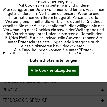
Personalisierung ein.
Mit Cookies verarbeiten wir und andere
Inaktiv
Tracking
Einloggen mit Ihrer E-Mail-Adresse und Ihrem
Marketingpartner Daten von Ihnen und lernen, was Ihnen
Passwort
gefällt - durch Ihr Verhalten auf unserer Website und
Informationen von Ihrem Endgerät. Personalisierte
Inaktiv
Personalisierung
Werbung und Inhalte, die wirklich relevant für Sie sind,
erhalten Sie mit ?Alles akzeptieren?. Hier willigen Sie der
Verwendung aller Cookies ein sowie der Weitergabe und
der Verarbeitung Ihrer Daten in Staaten außerhalb der
Inaktiv
Service
EU/des EWR. Für eine individuelle Auswahl können Sie
unter Datenschutzeinstellungen jede Kategorie auch
einzeln aktivieren bzw. deaktivieren.
Passwort vergessen?
Alle Einwilligungen können Sie unter ?Daten-
Einstellungen? jederzeit anpassen und mit Wirkung für die
Zukunft widerrufen. Weitere Informationen finden Sie in
Anmelden
Datenschutzeinstellungen
unseren
Datenschutzerklärung
und im
Impressum
. Sie
können Ihre Auswahl der Verwendung von Cookies
jederzeit
speichern
.
Alle Cookies akzeptieren
* Alle
Preise inkl. gesetzl. Mehrwertsteuer
REVOX
FEEDBACK & SERVICE