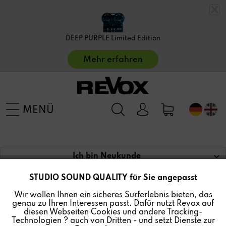
DEEP PURPLE Limited Edition
Mehr erfahren
MENÜ
Ich bin Neukunde
STUDIO SOUND QUALITY für Sie angepasst
Aktiv
Funktionale
Wir wollen Ihnen ein sicheres Surferlebnis bieten, das
ICH BIN BEREITS KUNDE
genau zu Ihren Interessen passt. Dafür nutzt Revox auf
Inaktiv
Marketing
diesen Webseiten Cookies und andere Tracking-
Technologien ? auch von Dritten - und setzt Dienste zur