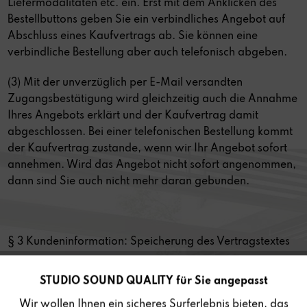
Liefermodalitäten etc. ein. Erst mit dem Anklicken des
Bestellbuttons geben Sie ein verbindliches Angebot auf
Abschluss eines Kaufvertrags ab. Sie können eine
verbindliche Bestellung aber auch telefonisch abgeben.
(3) Mit der unverzüglich per E-Mail versandten
Zugangsbestätigung wird gleichzeitig auch die Annahme
Ihres Angebots erklärt und der Kaufvertrag damit
abgeschlossen. Bei einer telefonischen Bestellung kommt
der Kaufvertrag zustande, wenn wir Ihr Angebot sofort
annehmen. Wird das Angebot nicht sofort angenommen,
dann sind Sie auch nicht mehr daran gebunden.
§ 3 Kundeninformation: Speicherung des Vertragstextes
Ihre Bestellung mit Einzelheiten zum geschlossenen
STUDIO SOUND QUALITY für Sie angepasst
Aktiv
Funktionale
Vertrag (z. B. Art des Produkts, Preis etc.) wird von uns
Wir wollen Ihnen ein sicheres Surferlebnis bieten, das
gespeichert. Die AGB schicken wir Ihnen zu, Sie können