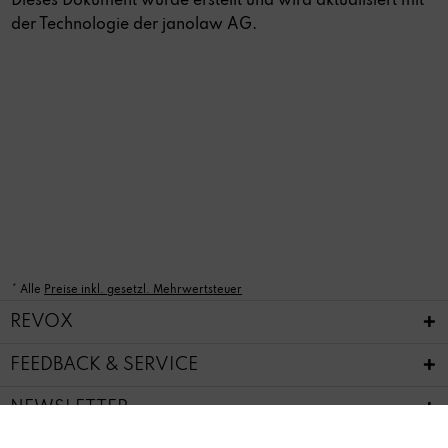
Dieses Dokument wurde erstellt und wird aktualisiert mit
der Technologie der
janolaw AG
.
* Alle
Preise inkl. gesetzl. Mehrwertsteuer
REVOX
FEEDBACK & SERVICE
NEWSLETTER