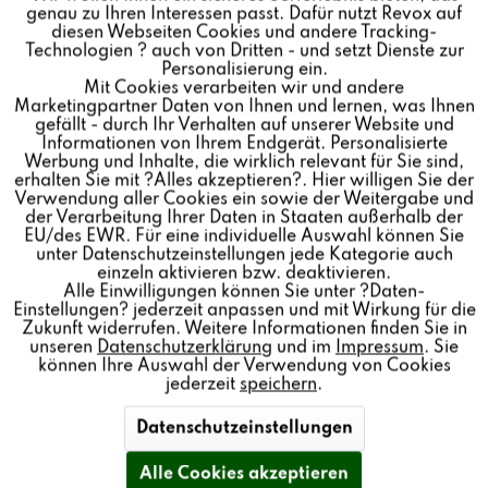
genau zu Ihren Interessen passt. Dafür nutzt Revox auf
die AGB aber auch nach Vertragsschluss jederzeit über
Inaktiv
Marketing
diesen Webseiten Cookies und andere Tracking-
unsere Webseite aufrufen. Als registrierter Kunde können
Technologien ? auch von Dritten - und setzt Dienste zur
Personalisierung ein.
Sie auf Ihre vergangenen Bestellungen über den Kunden
Mit Cookies verarbeiten wir und andere
Inaktiv
Tracking
LogIn-Bereich (Kundenkonto) zugreifen.
Marketingpartner Daten von Ihnen und lernen, was Ihnen
gefällt - durch Ihr Verhalten auf unserer Website und
Informationen von Ihrem Endgerät. Personalisierte
Inaktiv
Personalisierung
Werbung und Inhalte, die wirklich relevant für Sie sind,
erhalten Sie mit ?Alles akzeptieren?. Hier willigen Sie der
§ 4 Kundeninformation: Korrekturhinweis
Verwendung aller Cookies ein sowie der Weitergabe und
der Verarbeitung Ihrer Daten in Staaten außerhalb der
Inaktiv
Service
EU/des EWR. Für eine individuelle Auswahl können Sie
Sie können Ihre Eingaben vor Abgabe der Bestellung
unter Datenschutzeinstellungen jede Kategorie auch
jederzeit mit der Löschtaste berichtigen. Wir informieren
einzeln aktivieren bzw. deaktivieren.
Alle Einwilligungen können Sie unter ?Daten-
Sie auf dem Weg durch den Bestellprozess über weitere
Einstellungen? jederzeit anpassen und mit Wirkung für die
Korrekturmöglichkeiten. Den Bestellprozess können Sie
Zukunft widerrufen. Weitere Informationen finden Sie in
unseren
Datenschutzerklärung
und im
Impressum
. Sie
auch jederzeit durch Schließen des Browser-Fensters
können Ihre Auswahl der Verwendung von Cookies
komplett beenden.
jederzeit
speichern
.
Datenschutzeinstellungen
§ 5 Eigentumsvorbehalt
Alle Cookies akzeptieren