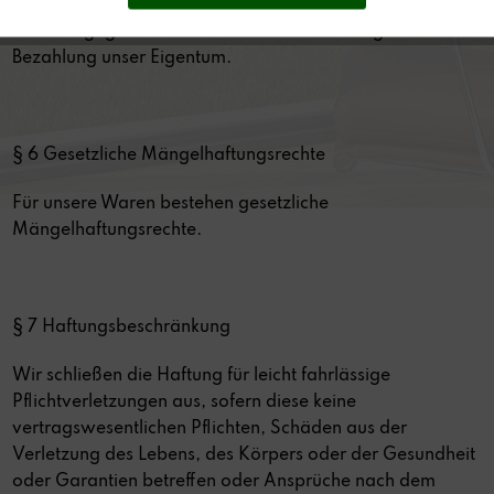
Der Kaufgegenstand bleibt bis zur vollständigen
Bezahlung unser Eigentum.
§ 6 Gesetzliche Mängelhaftungsrechte
Für unsere Waren bestehen gesetzliche
Mängelhaftungsrechte.
§ 7 Haftungsbeschränkung
Wir schließen die Haftung für leicht fahrlässige
Pflichtverletzungen aus, sofern diese keine
vertragswesentlichen Pflichten, Schäden aus der
Verletzung des Lebens, des Körpers oder der Gesundheit
oder Garantien betreffen oder Ansprüche nach dem