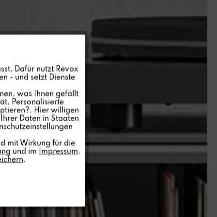
Aktiv
sst. Dafür nutzt Revox
n - und setzt Dienste
Inaktiv
nen, was Ihnen gefällt
t. Personalisierte
ptieren?. Hier willigen
Inaktiv
Ihrer Daten in Staaten
nschutzeinstellungen
Inaktiv
d mit Wirkung für die
ung
und im
Impressum
.
eichern
.
Inaktiv