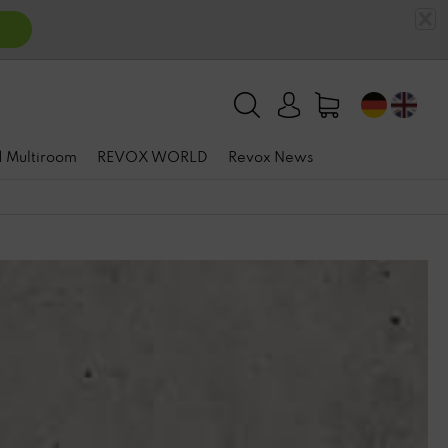
n
 | Multiroom
REVOX WORLD
Revox News