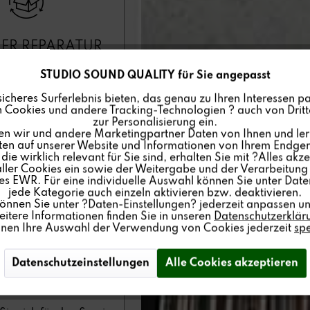
ER REPARATUR
ANTRAG
STUDIO SOUND QUALITY für Sie angepasst
evox-Partner-Händler
sicheres Surferlebnis bieten, das genau zu Ihren Interessen pa
ein Produkt an uns
 Cookies und andere Tracking-Technologien ? auch von Dritte
zur Personalisierung ein.
urücksenden.
en wir und andere Marketingpartner Daten von Ihnen und ler
lten auf unserer Website und Informationen von Ihrem Endgerä
ie wirklich relevant für Sie sind, erhalten Sie mit ?Alles akze
ler Cookies ein sowie der Weitergabe und der Verarbeitung 
s EWR. Für eine individuelle Auswahl können Sie unter Date
jede Kategorie auch einzeln aktivieren bzw. deaktivieren.
können Sie unter ?Daten-Einstellungen? jederzeit anpassen un
itere Informationen finden Sie in unseren
Datenschutzerklär
nnen Ihre Auswahl der Verwendung von Cookies jederzeit
sp
Datenschutzeinstellungen
Alle Cookies akzeptieren
N-REPARATUR
RESTAURATION