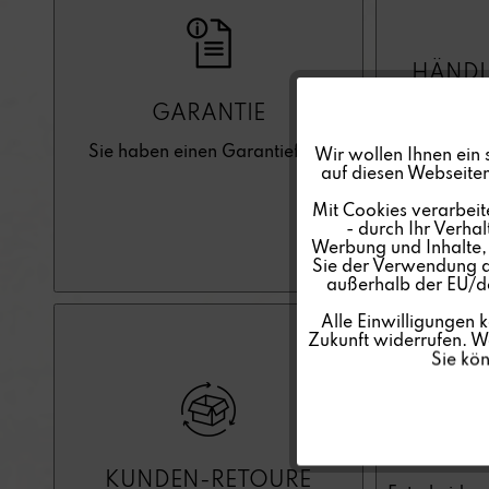
HÄNDL
GARANTIE
Funktionale
Sie als R
Sie haben einen Garantiefall?
Wir wollen Ihnen ein 
möchten 
auf diesen Webseiten
Marketing
z
Mit Cookies verarbeit
- durch Ihr Verha
Werbung und Inhalte, d
Tracking
Sie der Verwendung al
außerhalb der EU/de
Personalisierung
Alle Einwilligungen 
Zukunft widerrufen. We
Sie kö
Service
KUNDE
ODER 
KUNDEN-RETOURE