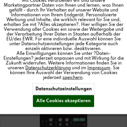
Mit Cookies verarbeiten wir und andere
Inaktiv
Tracking
Marketingpartner Daten von Ihnen und lernen, was Ihnen
gefällt - durch Ihr Verhalten auf unserer Website und
Mehr erfahren
Informationen von Ihrem Endgerät. Personalisierte
Inaktiv
Personalisierung
Werbung und Inhalte, die wirklich relevant für Sie sind,
erhalten Sie mit ?Alles akzeptieren?. Hier willigen Sie der
Jetzt
kaufen
Verwendung aller Cookies ein sowie der Weitergabe und
der Verarbeitung Ihrer Daten in Staaten außerhalb der
Inaktiv
Service
EU/des EWR. Für eine individuelle Auswahl können Sie
unter Datenschutzeinstellungen jede Kategorie auch
einzeln aktivieren bzw. deaktivieren.
Alle Einwilligungen können Sie unter ?Daten-
BANDMASCHINEN
Einstellungen? jederzeit anpassen und mit Wirkung für die
Zukunft widerrufen. Weitere Informationen finden Sie in
unseren
Datenschutzerklärung
und im
Impressum
. Sie
können Ihre Auswahl der Verwendung von Cookies
jederzeit
speichern
.
Datenschutzeinstellungen
Alle Cookies akzeptieren