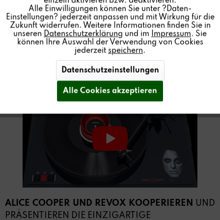
einzeln aktivieren bzw. deaktivieren.
Alle Einwilligungen können Sie unter ?Daten-
Einstellungen? jederzeit anpassen und mit Wirkung für die
Zukunft widerrufen. Weitere Informationen finden Sie in
T77 TURNTABLE - ALICE COOPER LIMITED
unseren
Datenschutzerklärung
und im
Impressum
. Sie
können Ihre Auswahl der Verwendung von Cookies
EDITION MIT DER MASTER VINYL "THE
jederzeit
speichern
.
SOUND OF A"
Datenschutzeinstellungen
Alle Cookies akzeptieren
ALICE COOPER UND REVOX KOOPERIEREN
UND
PRÄSENTIEREN DIE EINZIGARTIGE