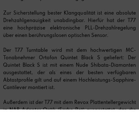
Zur Sicherstellung bester Klangqualität ist eine absolute
Drehzahlgenauigkeit unabdingbar. Hierfür hat der T77
eine hochpräzise elektronische PLL-Drehzahlregelung
über einen berührungslosen optischen Sensor.
Der T77 Turntable wird mit dem hochwertigen MC-
Tonabnehmer Ortofon Quintet Black S geliefert: Der
Quintet Black S ist mit einem Nude Shibata-Diamanten
ausgestattet, der als eines der besten verfügbaren
Abtastprofile gilt und auf einem Hochleistungs-Sapphire-
Cantilever montiert ist.
Außerdem ist der T77 mit dem Revox Plattentellergewicht
in NAB Adapter Optik (Farbe Rot) ausgestattet, das die
Schallplatte satt auf dem Plattenteller aufliegen lässt. Der
Plattenteller des T77 besteht aus schwarzem POM
(Polyoxymethylene), eine extra Auflage ist nicht