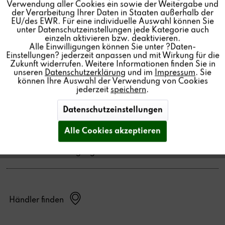
Preis pro:
1 Stück
Verwendung aller Cookies ein sowie der Weitergabe und
der Verarbeitung Ihrer Daten in Staaten außerhalb der
Farbe:
Inaktiv
Service
EU/des EWR. Für eine individuelle Auswahl können Sie
unter Datenschutzeinstellungen jede Kategorie auch
Infrarotempfänger:
einzeln aktivieren bzw. deaktivieren.
Alle Einwilligungen können Sie unter ?Daten-
Menge:
Einstellungen? jederzeit anpassen und mit Wirkung für die
Zukunft widerrufen. Weitere Informationen finden Sie in
In den
Warenkorb
unseren
Datenschutzerklärung
und im
Impressum
. Sie
können Ihre Auswahl der Verwendung von Cookies
jederzeit
speichern
.
Datenschutzeinstellungen
Spritzwassergeschützter 2-Wege-Lautsprecher für den
Outdoor Einsatz. Erhältlich in Weiß und Schwarz. Die
Alle Cookies akzeptieren
Bügelwandhalterung ermöglicht eine vertikale oder
horizontale Anbringung.
Händler finden