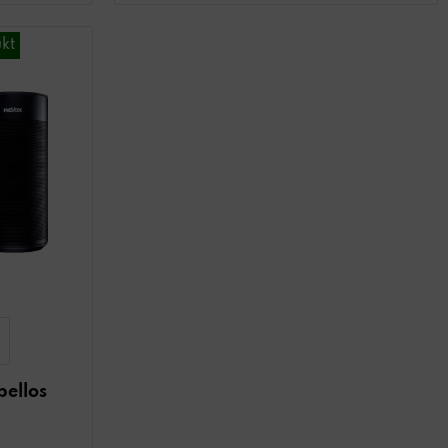
kt
bellos