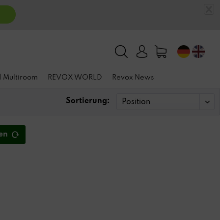
n
 | Multiroom
REVOX WORLD
Revox News
Sortierung:
en