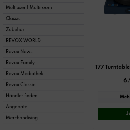
Multiuser | Multiroom
Classic
Zubehör
REVOX WORLD
Revox News
Revox Family
T77 Turntable
Revox Mediathek
6.
Revox Classic
Händler finden
Mehr
Angebote
J
Merchandising