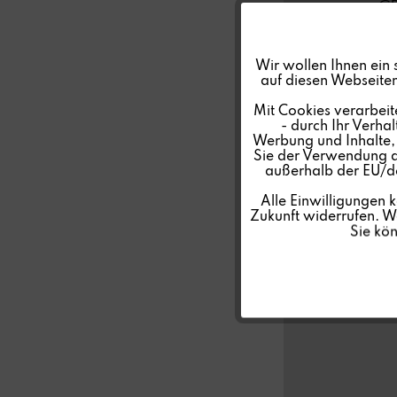
C
Funktionale
Wir wollen Ihnen ein 
auf diesen Webseiten
Marketing
Mit Cookies verarbeit
- durch Ihr Verha
Werbung und Inhalte, d
Tracking
Sie der Verwendung al
außerhalb der EU/de
Personalisierung
Alle Einwilligungen 
Zukunft widerrufen. We
Sie kö
Service