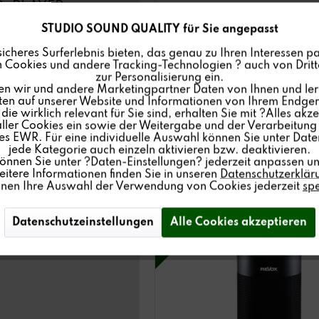
D-PLAYER
STUDIO SOUND QUALITY für Sie angepasst
sicheres Surferlebnis bieten, das genau zu Ihren Interessen pa
Revox STUDIOMASTER C
 Cookies und andere Tracking-Technologien ? auch von Dritte
Player
zur Personalisierung ein.
en wir und andere Marketingpartner Daten von Ihnen und ler
1.895,00 €
lten auf unserer Website und Informationen von Ihrem Endgerä
ie wirklich relevant für Sie sind, erhalten Sie mit ?Alles akze
ler Cookies ein sowie der Weitergabe und der Verarbeitung 
Mehr erfahren
s EWR. Für eine individuelle Auswahl können Sie unter Date
jede Kategorie auch einzeln aktivieren bzw. deaktivieren.
können Sie unter ?Daten-Einstellungen? jederzeit anpassen un
itere Informationen finden Sie in unseren
Datenschutzerklär
Jetzt
kaufen
nnen Ihre Auswahl der Verwendung von Cookies jederzeit
sp
Datenschutzeinstellungen
Alle Cookies akzeptieren
Messe- und Ausstellungsprodu