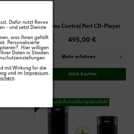
Aktiv
sst. Dafür nutzt Revox
D100 CD-
Revox Control Port CD-Player
n - und setzt Dienste
Inaktiv
nen, was Ihnen gefällt
495,00 €
t. Personalisierte
ptieren?. Hier willigen
Inaktiv
Ihrer Daten in Staaten
Mehr erfahren
nschutzeinstellungen
Inaktiv
d mit Wirkung für die
ung
und im
Impressum
.
Jetzt
kaufen
eichern
.
Inaktiv
kt
Messe- und Ausstellungsprodukt