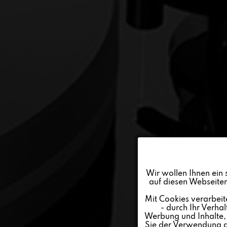
Funktionale
Wir wollen Ihnen ein 
auf diesen Webseiten
Marketing
Mit Cookies verarbeit
- durch Ihr Verha
Werbung und Inhalte, d
Tracking
Sie der Verwendung al