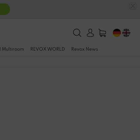
n
 | Multiroom
REVOX WORLD
Revox News