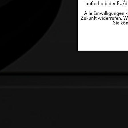
außerhalb der EU/de
Personalisierung
Alle Einwilligungen 
Zukunft widerrufen. We
Sie kö
Service