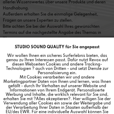
allerlei Wissenswertes über unsere Produkte und deren
Handhabung.
Außerdem erhalten Sie die einmalige Gelegenheit,
Fragen an unsere Experten zu stellen.
Bitte achten Sie bei der Auswahl Ihres gewünschten
Termins auf die nachgestellte Angabe des Themas in
Klammern:
STUDIO SOUND QUALITY für Sie angepasst
Aktiv
Funktionale
+ (B77 MK III) für die Tonbandmaschine
Revox B77 MK III
Stereo Tape Recorder
,
Wir wollen Ihnen ein sicheres Surferlebnis bieten, das
genau zu Ihren Interessen passt. Dafür nutzt Revox auf
+ (Master Tapes) für das Sortiment an
Tonbändern
.
Inaktiv
Marketing
diesen Webseiten Cookies und andere Tracking-
Technologien ? auch von Dritten - und setzt Dienste zur
Personalisierung ein.
Sie erhalten mit der Bestätigungsmail den Link zur
Mit Cookies verarbeiten wir und andere
Inaktiv
Tracking
Teilnahme an Ihrem entsprechenden TEAMS-Meeting.
Marketingpartner Daten von Ihnen und lernen, was Ihnen
gefällt - durch Ihr Verhalten auf unserer Website und
Informationen von Ihrem Endgerät. Personalisierte
Inaktiv
Personalisierung
Werbung und Inhalte, die wirklich relevant für Sie sind,
erhalten Sie mit ?Alles akzeptieren?. Hier willigen Sie der
Verwendung aller Cookies ein sowie der Weitergabe und
der Verarbeitung Ihrer Daten in Staaten außerhalb der
Inaktiv
Service
EU/des EWR. Für eine individuelle Auswahl können Sie
Produktpräsentation