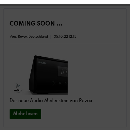
COMING SOON ...
Von: Revox Deutschland
05.10.22 12:15
Der neue Audio Meilenstein von Revox.
Mehr lesen