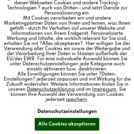
Inaktiv
Marketing
diesen Webseiten Cookies und andere Tracking-
DER NEUE AUDIO MEILENSTEIN VON
Technologien ? auch von Dritten - und setzt Dienste zur
Personalisierung ein.
REVOX:
STUDIO
MASTER M500
Mit Cookies verarbeiten wir und andere
Inaktiv
Tracking
Marketingpartner Daten von Ihnen und lernen, was Ihnen
gefällt - durch Ihr Verhalten auf unserer Website und
Von: Revox Deutschland
11.10.22 07:45
Informationen von Ihrem Endgerät. Personalisierte
Inaktiv
Personalisierung
Werbung und Inhalte, die wirklich relevant für Sie sind,
erhalten Sie mit ?Alles akzeptieren?. Hier willigen Sie der
Verwendung aller Cookies ein sowie der Weitergabe und
der Verarbeitung Ihrer Daten in Staaten außerhalb der
Inaktiv
Service
EU/des EWR. Für eine individuelle Auswahl können Sie
unter Datenschutzeinstellungen jede Kategorie auch
einzeln aktivieren bzw. deaktivieren.
Alle Einwilligungen können Sie unter ?Daten-
Einstellungen? jederzeit anpassen und mit Wirkung für die
Zukunft widerrufen. Weitere Informationen finden Sie in
unseren
Datenschutzerklärung
und im
Impressum
. Sie
können Ihre Auswahl der Verwendung von Cookies
jederzeit
speichern
.
Datenschutzeinstellungen
Das einzigartige Audio System.
Alle Cookies akzeptieren
Mehr lesen