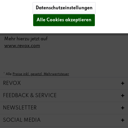
Datenschutzeinstellungen
Die eigenen Favoriten immer direkt verfügbar auf der
eigenen Startseite der App.
Alle Cookies akzeptieren
Mehr hierzu jetzt auf
www.revox.com
* Alle
Preise inkl. gesetzl. Mehrwertsteuer
REVOX
FEEDBACK & SERVICE
NEWSLETTER
SOCIAL MEDIA