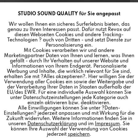
STUDIO SOUND QUALITY für Sie angepasst
Aktiv
Funktionale
Wir wollen Ihnen ein sicheres Surferlebnis bieten, das
genau zu Ihren Interessen passt. Dafür nutzt Revox auf
Inaktiv
Marketing
diesen Webseiten Cookies und andere Tracking-
Technologien ? auch von Dritten - und setzt Dienste zur
Personalisierung ein.
Mit Cookies verarbeiten wir und andere
Inaktiv
Tracking
Marketingpartner Daten von Ihnen und lernen, was Ihnen
gefällt - durch Ihr Verhalten auf unserer Website und
Informationen von Ihrem Endgerät. Personalisierte
Inaktiv
Personalisierung
Werbung und Inhalte, die wirklich relevant für Sie sind,
erhalten Sie mit ?Alles akzeptieren?. Hier willigen Sie der
Verwendung aller Cookies ein sowie der Weitergabe und
der Verarbeitung Ihrer Daten in Staaten außerhalb der
Inaktiv
Service
EU/des EWR. Für eine individuelle Auswahl können Sie
unter Datenschutzeinstellungen jede Kategorie auch
einzeln aktivieren bzw. deaktivieren.
Die einfachste Bedienung – weltweit. Patentiert von
Alle Einwilligungen können Sie unter ?Daten-
Einstellungen? jederzeit anpassen und mit Wirkung für die
Revox.
Zukunft widerrufen. Weitere Informationen finden Sie in
unseren
Datenschutzerklärung
und im
Impressum
. Sie
Erfahren Sie mehr zur einzigartigen User Favoriten
können Ihre Auswahl der Verwendung von Cookies
jederzeit
speichern
.
Funktion der neuen Revox Multiuser App.