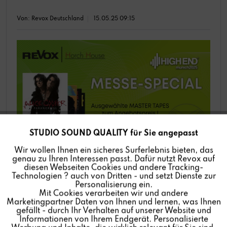
Von: Revox Deutschland
15.05.25 09:15
STUDIO SOUND QUALITY für Sie angepasst
Aktiv
Funktionale
Wir wollen Ihnen ein sicheres Surferlebnis bieten, das
genau zu Ihren Interessen passt. Dafür nutzt Revox auf
Extra zur HIGH END bieten wir ganz besonders
Inaktiv
Marketing
diesen Webseiten Cookies und andere Tracking-
attraktive Messeangebote aus der REVOX | Horch
Technologien ? auch von Dritten - und setzt Dienste zur
House Master Tape Edition an! Diese Angebote
Personalisierung ein.
Mit Cookies verarbeiten wir und andere
Inaktiv
Tracking
gelten während der Messe auch online!
Marketingpartner Daten von Ihnen und lernen, was Ihnen
gefällt - durch Ihr Verhalten auf unserer Website und
Mehr lesen
Informationen von Ihrem Endgerät. Personalisierte
Inaktiv
Personalisierung