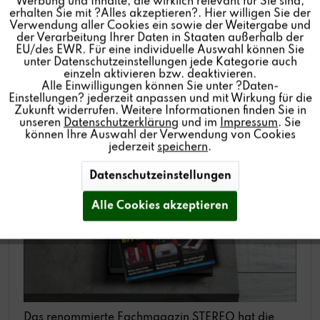
Werbung und Inhalte, die wirklich relevant für Sie sind,
erhalten Sie mit ?Alles akzeptieren?. Hier willigen Sie der
Verwendung aller Cookies ein sowie der Weitergabe und
der Verarbeitung Ihrer Daten in Staaten außerhalb der
Inaktiv
Service
EU/des EWR. Für eine individuelle Auswahl können Sie
unter Datenschutzeinstellungen jede Kategorie auch
REVOX B77 MK III TEST IM STEREO
einzeln aktivieren bzw. deaktivieren.
MAGAZIN:
TESTURTEIL SEHR GUT
Alle Einwilligungen können Sie unter ?Daten-
Einstellungen? jederzeit anpassen und mit Wirkung für die
Zukunft widerrufen. Weitere Informationen finden Sie in
Von: Revox Deutschland
13.05.25 08:30
unseren
Datenschutzerklärung
und im
Impressum
. Sie
können Ihre Auswahl der Verwendung von Cookies
jederzeit
speichern
.
Datenschutzeinstellungen
Alle Cookies akzeptieren
Das renommierte Fachmagazin STEREO hat die