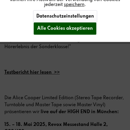
jederzeit
speichern
.
schattierungsreiches, von David Manleys Vital-Label
ebenso komplex wie duchhörbar mit Röhren-Equipment
Datenschutzeinstellungen
eingefangenes 'Columbiana'.- Exakt erfasste und umriss
die Revox die Situation inklusive der eigentümlichen
Alle Cookies akzeptieren
Akustik des holzvertäfelten Saals, in dem die
inspirierende Aufnahme einst stattgefunden hatte. Ein
Hörerlebnis der Sonderklasse!"
Testbericht hier lesen >>
Die Alice Cooper Limited Edition (Stereo Tape Recorder,
Turntable und Master Tape sowie Master Vinyl)
präsentieren wir
live auf der HIGH END in München:
15. – 18. Mai 2025, Revox Messestand Halle 2,