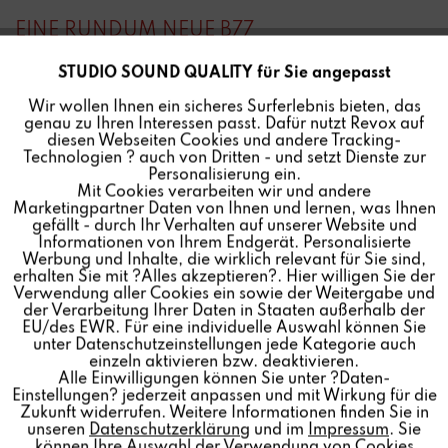
EINE RUNDUM NEUE B77
Was als mehr oder minder extravagante Aktion zur
STUDIO SOUND QUALITY für Sie angepasst
Aktiv
Funktionale
Belebung eines Tonbandmythos hätte durchgehen
Wir wollen Ihnen ein sicheres Surferlebnis bieten, das
können, erscheint vor dem Hintergrund der aktuellen
genau zu Ihren Interessen passt. Dafür nutzt Revox auf
Inaktiv
Marketing
Ereignisse wie die Overtüre oder der Testlauf zu einem
diesen Webseiten Cookies und andere Tracking-
Technologien ? auch von Dritten - und setzt Dienste zur
weitaus größeren sowie angesichts vielfältiger digitaler
Personalisierung ein.
Aufnahme- wie Wiedergabemedien wie aus der Zeit
Mit Cookies verarbeiten wir und andere
Inaktiv
Tracking
Marketingpartner Daten von Ihnen und lernen, was Ihnen
gefallen anmutende Projekt: einer umfänglich neu
gefällt - durch Ihr Verhalten auf unserer Website und
entwickelten B77 MK III.
Informationen von Ihrem Endgerät. Personalisierte
Inaktiv
Personalisierung
Werbung und Inhalte, die wirklich relevant für Sie sind,
erhalten Sie mit ?Alles akzeptieren?. Hier willigen Sie der
Die B77 MK III im Labor
Verwendung aller Cookies ein sowie der Weitergabe und
Revox' Neue lieferte messtechnisch sehr gute Leistungen
der Verarbeitung Ihrer Daten in Staaten außerhalb der
Inaktiv
Service
EU/des EWR. Für eine individuelle Auswahl können Sie
ab.
unter Datenschutzeinstellungen jede Kategorie auch
einzeln aktivieren bzw. deaktivieren.
Alle Einwilligungen können Sie unter ?Daten-
Einstellungen? jederzeit anpassen und mit Wirkung für die
"AUCH BEIM KLANG GILT: 'NO LIMITS'
Zukunft widerrufen. Weitere Informationen finden Sie in
unseren
Datenschutzerklärung
und im
Impressum
. Sie
Davon profitierte auch Munyungo Jacksons ungemein
können Ihre Auswahl der Verwendung von Cookies