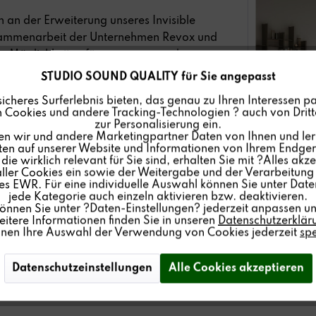
h an der Erweiterung unseres Invisible
usammenarbeit der Unternehmen Revox und
hr Möglichkeiten für ganz neue und
STUDIO SOUND QUALITY für Sie angepasst
sicheres Surferlebnis bieten, das genau zu Ihren Interessen pa
 Invisible Speaker Sortiment vorzustellen:
 Cookies und andere Tracking-Technologien ? auch von Dritte
onders geringen Einbautiefe nun
zur Personalisierung ein.
en wir und andere Marketingpartner Daten von Ihnen und ler
latzverhältnissen.
lten auf unserer Website und Informationen von Ihrem Endgerä
ie Wahl eines Revox Invisible Speaker.
ie wirklich relevant für Sie sind, erhalten Sie mit ?Alles akze
ler Cookies ein sowie der Weitergabe und der Verarbeitung 
s EWR. Für eine individuelle Auswahl können Sie unter Date
jede Kategorie auch einzeln aktivieren bzw. deaktivieren.
können Sie unter ?Daten-Einstellungen? jederzeit anpassen un
itere Informationen finden Sie in unseren
Datenschutzerklär
iner Carbon-Spezialmembran als
INV 20
nnen Ihre Auswahl der Verwendung von Cookies jederzeit
sp
Datenschutzeinstellungen
Alle Cookies akzeptieren