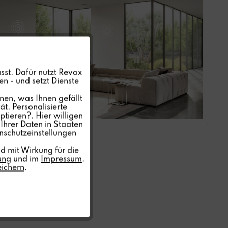
Aktiv
sst. Dafür nutzt Revox
n - und setzt Dienste
Inaktiv
nen, was Ihnen gefällt
t. Personalisierte
ptieren?. Hier willigen
Inaktiv
Ihrer Daten in Staaten
nschutzeinstellungen
Inaktiv
d mit Wirkung für die
ung
und im
Impressum
.
eichern
.
Inaktiv