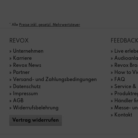
* Alle
Preise inkl. gesetzl. Mehrwertsteuer
REVOX
FEEDBACK
» Unternehmen
» Live erle
» Karriere
» Audioanl
» Revox News
» Revox Bro
» Partner
» How to Vi
» Versand- und Zahlungs­bedingungen
» FAQ
» Datenschutz
» Service &
» Impressum
» Produktreg
» AGB
» Händler f
» Widerrufsbelehrung
» Messe- un
» Kontakt
Vertrag widerrufen