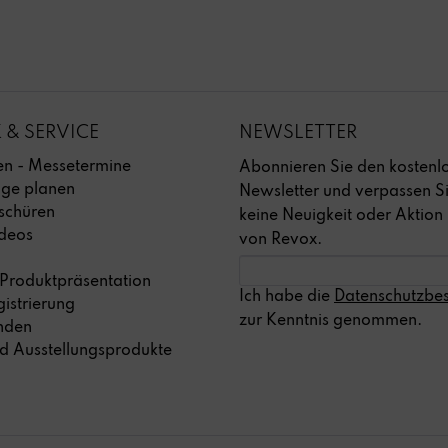
 & SERVICE
NEWSLETTER
ben - Messetermine
Abonnieren Sie den kostenl
age planen
Newsletter und verpassen S
schüren
keine Neuigkeit oder Aktion
deos
von Revox.
 Produktpräsentation
Ich habe die
Datenschutzbe
istrierung
zur Kenntnis genommen.
inden
d Ausstellungsprodukte