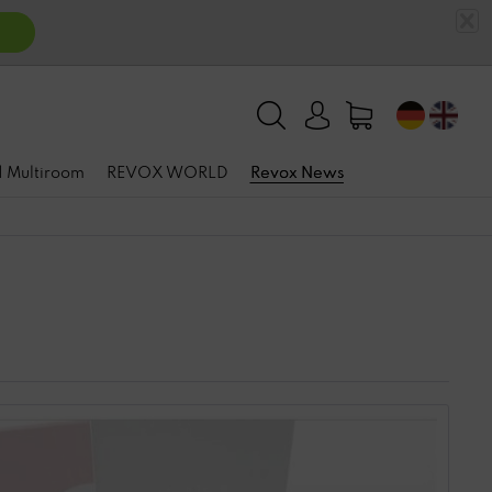
n
 | Multiroom
REVOX WORLD
Revox News