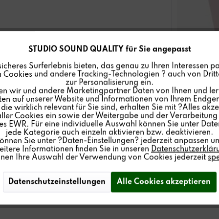
STUDIO SOUND QUALITY für Sie angepasst
send zu unseren CLASSIC Produkten auch
sicheres Surferlebnis bieten, das genau zu Ihren Interessen pa
/Pop und Easy Listening an. Dieses
 Cookies und andere Tracking-Technologien ? auch von Dritte
zur Personalisierung ein.
en wir und andere Marketingpartner Daten von Ihnen und ler
onbandliebhaber finden hier nun noch
lten auf unserer Website und Informationen von Ihrem Endgerä
chter Aufnahmequalität.
ie wirklich relevant für Sie sind, erhalten Sie mit ?Alles akze
ler Cookies ein sowie der Weitergabe und der Verarbeitung 
s EWR. Für eine individuelle Auswahl können Sie unter Date
jede Kategorie auch einzeln aktivieren bzw. deaktivieren.
können Sie unter ?Daten-Einstellungen? jederzeit anpassen un
e dort das erweiterte Sortiment.
itere Informationen finden Sie in unseren
Datenschutzerklär
nnen Ihre Auswahl der Verwendung von Cookies jederzeit
sp
Datenschutzeinstellungen
Alle Cookies akzeptieren