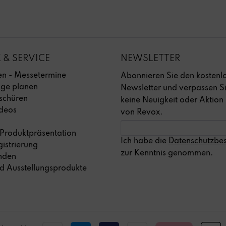
 & SERVICE
NEWSLETTER
ben - Messetermine
Abonnieren Sie den kostenl
age planen
Newsletter und verpassen S
schüren
keine Neuigkeit oder Aktion
deos
von Revox.
 Produktpräsentation
Ich habe die
Datenschutzbe
istrierung
zur Kenntnis genommen.
inden
d Ausstellungsprodukte