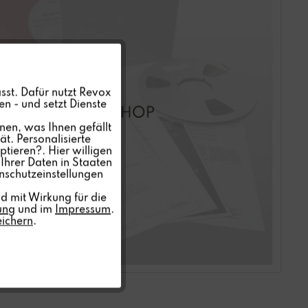
Aktiv
sst. Dafür nutzt Revox
n - und setzt Dienste
Inaktiv
nen, was Ihnen gefällt
t. Personalisierte
ptieren?. Hier willigen
Inaktiv
Ihrer Daten in Staaten
nschutzeinstellungen
Inaktiv
d mit Wirkung für die
ung
und im
Impressum
.
eichern
.
Inaktiv