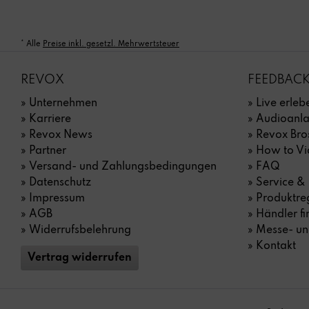
* Alle
Preise inkl. gesetzl. Mehrwertsteuer
REVOX
FEEDBACK
» Unternehmen
» Live erle
» Karriere
» Audioanl
» Revox News
» Revox Bro
» Partner
» How to Vi
» Versand- und Zahlungs­bedingungen
» FAQ
» Datenschutz
» Service &
» Impressum
» Produktreg
» AGB
» Händler f
» Widerrufsbelehrung
» Messe- un
» Kontakt
Vertrag widerrufen