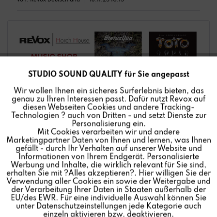
von:
Revox Deutschland
13.11.25 10:15
STUDIO SOUND QUALITY für Sie angepasst
Aktiv
Funktionale
Wir wollen Ihnen ein sicheres Surferlebnis bieten, das
genau zu Ihren Interessen passt. Dafür nutzt Revox auf
Inaktiv
Marketing
diesen Webseiten Cookies und andere Tracking-
Technologien ? auch von Dritten - und setzt Dienste zur
Personalisierung ein.
Mit Cookies verarbeiten wir und andere
Inaktiv
Tracking
Marketingpartner Daten von Ihnen und lernen, was Ihnen
gefällt - durch Ihr Verhalten auf unserer Website und
Jeden Freitag werden bei REVOX | Horch House im
Informationen von Ihrem Endgerät. Personalisierte
Music Shop
neue attraktive Master Tapes
Inaktiv
Personalisierung
Werbung und Inhalte, die wirklich relevant für Sie sind,
veröffentlich!
erhalten Sie mit ?Alles akzeptieren?. Hier willigen Sie der
Verwendung aller Cookies ein sowie der Weitergabe und
der Verarbeitung Ihrer Daten in Staaten außerhalb der
Inaktiv
Service
Regelmäßig reinschauen lohnt sich.
EU/des EWR. Für eine individuelle Auswahl können Sie
unter Datenschutzeinstellungen jede Kategorie auch
Das Sortiment im Music Shop wird so über die
einzeln aktivieren bzw. deaktivieren.