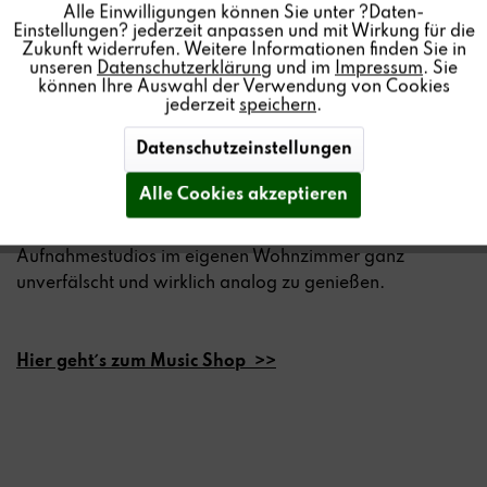
kommenden Jahre kontinuierlich erweitert!
Alle Einwilligungen können Sie unter ?Daten-
Einstellungen? jederzeit anpassen und mit Wirkung für die
Zukunft widerrufen. Weitere Informationen finden Sie in
Passend zu den hochwertigen Tonbandmaschinen sind
unseren
Datenschutzerklärung
und im
Impressum
. Sie
die Revox Master Tapes die optimale Kombination für
können Ihre Auswahl der Verwendung von Cookies
höchsten Klanggenuss. Der manuelle
jederzeit
speichern
.
Herstellungsprozess der Tonbänder in Villingen basiert
Datenschutzeinstellungen
auf langjähriger Expertise und höchster Präzision.
Alle Cookies akzeptieren
Mit den Revox Master Tapes erhalten Bandliebhaber
erstmalig die Möglichkeit die analoge Qualität aus den
Aufnahmestudios im eigenen Wohnzimmer ganz
unverfälscht und wirklich analog zu genießen.
Hier geht´s zum Music Shop >>