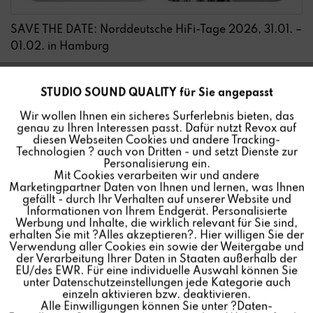
SAVE THE DATE: Norddeutsche HiFi-Tage 2026, 31.01. –
01.02. in Hamburg
STUDIO SOUND QUALITY für Sie angepasst
Aktiv
Besuchen Sie uns im Revox Raum 305 und erlebt live vor
Funktionale
Ort unsere vielfältigen Audiolösungen.
Wir wollen Ihnen ein sicheres Surferlebnis bieten, das
genau zu Ihren Interessen passt. Dafür nutzt Revox auf
Inaktiv
Marketing
diesen Webseiten Cookies und andere Tracking-
Für alle Analog-Fans präsentieren wir als Highlight die
Technologien ? auch von Dritten - und setzt Dienste zur
Revox B77 MK III Bandmaschine und den brandneuen
Personalisierung ein.
Mit Cookies verarbeiten wir und andere
Inaktiv
Revox T77 Plattenspieler - zusammen mit dem
Tracking
Marketingpartner Daten von Ihnen und lernen, was Ihnen
vielfältigen Revox Music Shop - Sortiment: Master Tapes
gefällt - durch Ihr Verhalten auf unserer Website und
& Vinyl.
Informationen von Ihrem Endgerät. Personalisierte
Inaktiv
Personalisierung
Werbung und Inhalte, die wirklich relevant für Sie sind,
erhalten Sie mit ?Alles akzeptieren?. Hier willigen Sie der
Zudem präsentieren wir auf den NDHT 2026 erstmals
Verwendung aller Cookies ein sowie der Weitergabe und
der Verarbeitung Ihrer Daten in Staaten außerhalb der
Inaktiv
live: die neuen Revox Cassettes – gefertigt in der Revox
Service
EU/des EWR. Für eine individuelle Auswahl können Sie
Manufaktur!
unter Datenschutzeinstellungen jede Kategorie auch
einzeln aktivieren bzw. deaktivieren.
Alle Einwilligungen können Sie unter ?Daten-
Kommen Sie vorbei und genießen Sie ein besonderes