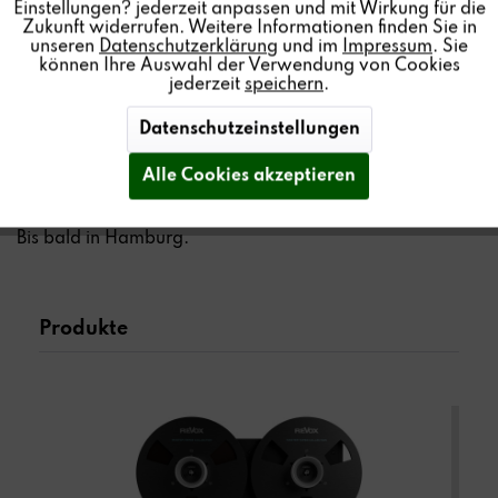
Einstellungen? jederzeit anpassen und mit Wirkung für die
Hörerlebnis: Musik in originaler Studio-Klangqualität –
Zukunft widerrufen. Weitere Informationen finden Sie in
unseren
Datenschutzerklärung
und im
Impressum
. Sie
so wie sie die Künstler im Studio aufgenommen haben.
können Ihre Auswahl der Verwendung von Cookies
jederzeit
speichern
.
Nicht verpassen: Spezielle Produktvorführungen
Datenschutzeinstellungen
Samstag 11:30 | 13:30 | 15:30 & Sonntag 11:00 |
13:00 | 15:00
Alle Cookies akzeptieren
Dauer: jeweils 30 Min.
Bis bald in Hamburg.
Produkte
BANDMASCHINEN