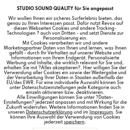
anhören muss. Musik begleitet sie schon ihr ganzes
STUDIO SOUND QUALITY für Sie angepasst
Aktiv
Funktionale
Leben. Ihre Karriere startete sie als Sängerin der
Mundart-Rockband „BigFisch“, deren erste Single in
Wir wollen Ihnen ein sicheres Surferlebnis bieten, das
genau zu Ihren Interessen passt. Dafür nutzt Revox auf
ihrem Heimatkanton Wallis ein Hit wurde. Der
Inaktiv
Marketing
diesen Webseiten Cookies und andere Tracking-
Durchbruch erfolgte im Rahmen einer von TV-
Technologien ? auch von Dritten - und setzt Dienste zur
Personalisierung ein.
Entertainer Stefan Raab entwickelten Castingshow. Als
Mit Cookies verarbeiten wir und andere
Inaktiv
Tracking
Gewinnerin erhielt Heinzmann einen Plattenvertrag und
Marketingpartner Daten von Ihnen und lernen, was Ihnen
startete durch. 2019 veröffentlichte sie nach einer
gefällt - durch Ihr Verhalten auf unserer Website und
Informationen von Ihrem Endgerät. Personalisierte
Auszeit ihr fünftes Studioalbum „All we need is love“.
Inaktiv
Personalisierung
Werbung und Inhalte, die wirklich relevant für Sie sind,
Für Ihre Musik wurde sie bereits mit zahlreichen Preisen
erhalten Sie mit ?Alles akzeptieren?. Hier willigen Sie der
Verwendung aller Cookies ein sowie der Weitergabe und
ausgezeichnet. Unter anderem mehrfach mit dem Swiss
der Verarbeitung Ihrer Daten in Staaten außerhalb der
Inaktiv
Service
Music Award, dem Echo, Comet, 1Live Krone und einem
EU/des EWR. Für eine individuelle Auswahl können Sie
MTV Europe Music Award.
unter Datenschutzeinstellungen jede Kategorie auch
einzeln aktivieren bzw. deaktivieren.
Alle Einwilligungen können Sie unter ?Daten-
Neben den Musikern Baschi, Marius Bear und Sensu ist
Einstellungen? jederzeit anpassen und mit Wirkung für die
Zukunft widerrufen. Weitere Informationen finden Sie in
Heinzmann das vierte prominente Mitglied der Revox
unseren
Datenschutzerklärung
und im
Impressum
. Sie
Family. „Wir freuen uns sehr, Stefanie in unserer Revox
können Ihre Auswahl der Verwendung von Cookies
jederzeit
speichern
.
Family als Markenbotschafterin zu begrüßen“, sagt
Revox CEO Thomas Morawetz. „Sie begeistert als