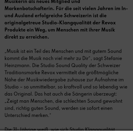
Musikerin als neues Mitglied und
Markenbotschafterin. Für die seit vielen Jahren im In-
und Ausland erfolgreiche Schweizerin ist die
originalgetreue Studio-Klangqualität der Revox
Produkte ein Weg, um Menschen mit ihrer Musik
direkt zu erreichen.
„Musik ist ein Teil des Menschen und mit gutem Sound
kommt die Musik noch viel mehr zu Dir“, sagt Stefanie
Heinzmann. Die Studio Sound Quality der Schweizer
Traditionsmarke Revox vermittelt die größtmögliche
Nähe der Musikwiedergabe zuhause zur Aufnahme im
Studio – so unmittelbar, so kraftvoll und so lebendig wie
das Original. Das hat auch die Sängerin überzeugt:
„Zeigt man Menschen, die schlechten Sound gewohnt
sind, richtig guten Sound, werden sie sofort einen
Unterschied merken.“
Die 31-Jährige weiß, wie sich Studio Klangqualität