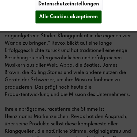
Datenschutzeinstellungen
Musikerin und beeindruckt mit ihrer authentischen
Persönlichkeit. Auch für sie ist die Musikqualität ein
Alle Cookies akzeptieren
entscheidendes Kriterium. Dieser Ansatz passt zu uns als
Marke und zu unserer Philosophie, Musik-Fans
originalgetreue Studio-Klangqualität in die eigenen vier
Wände zu bringen.“ Revox blickt auf eine lange
Erfolgsgeschichte zurück und hat traditionell eine enge
Beziehung zu außergewöhnlichen und erfolgreichen
Musikern aus aller Welt. Abba, die Beatles, James
Brown, die Rolling Stones und viele andere nutzen die
Geräte der Schweizer, um ihre Musikaufnahmen zu
produzieren. Das prägt noch heute die
Produktentwicklung und die Mission des Unternehmens.
Ihre einprägsame, facettenreiche Stimme ist
Heinzmanns Markenzeichen. Revox hat den Anspruch,
über seine Produkte selbst diese komplexeste aller
Klangquellen, die natürliche Stimme, originalgetreu und