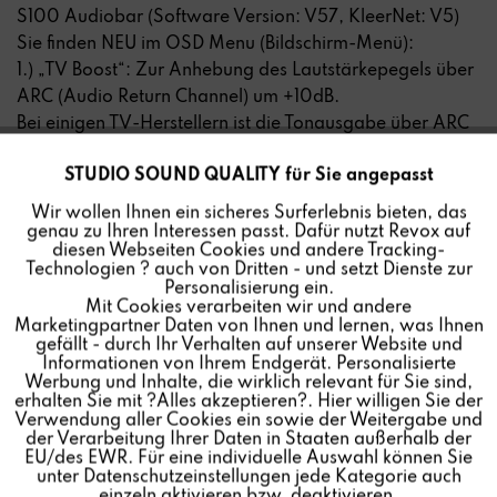
S100 Audiobar (Software Version: V57, KleerNet: V5)
Sie finden NEU im OSD Menu (Bildschirm-Menü):
1.) „TV Boost“: Zur Anhebung des Lautstärkepegels über
ARC (Audio Return Channel) um +10dB.
Bei einigen TV-Herstellern ist die Tonausgabe über ARC
zu leise. Mit der „TV Boost“-Funktion kann diese um
STUDIO SOUND QUALITY für Sie angepasst
Aktiv
+10dB angehoben und somit eventuell auftretende
Funktionale
Unterschiede vom TV zu
Wir wollen Ihnen ein sicheres Surferlebnis bieten, das
anderen Quellen ausgeglichen werden. Diese Funktion
genau zu Ihren Interessen passt. Dafür nutzt Revox auf
Inaktiv
Marketing
diesen Webseiten Cookies und andere Tracking-
wirkt sich deshalb nur auf den ARC Kanal und nicht auf
Technologien ? auch von Dritten - und setzt Dienste zur
andere Quellen aus.
Personalisierung ein.
Mit Cookies verarbeiten wir und andere
Inaktiv
2.) „Funkband“ / „Wireless band“: KleerNet- Verbindung
Tracking
Marketingpartner Daten von Ihnen und lernen, was Ihnen
Auswahl des Funkkanals für Rearlautsprecher bzw. Bass
gefällt - durch Ihr Verhalten auf unserer Website und
Module.
Informationen von Ihrem Endgerät. Personalisierte
Inaktiv
Personalisierung
Werbung und Inhalte, die wirklich relevant für Sie sind,
Bei Störungen durch andere Funkquellen kann hiermit
erhalten Sie mit ?Alles akzeptieren?. Hier willigen Sie der
ein anderer Frequenzbereich ausgewählt werden, um
Verwendung aller Cookies ein sowie der Weitergabe und
der Verarbeitung Ihrer Daten in Staaten außerhalb der
Inaktiv
eine Verbesserung der Funkverbindung zu erzielen. Zur
Service
EU/des EWR. Für eine individuelle Auswahl können Sie
Auswahl stehen
unter Datenschutzeinstellungen jede Kategorie auch
einzeln aktivieren bzw. deaktivieren.
„Automatic“ (wie bisher), „2,4Ghz“, „5,2Ghz“ sowie