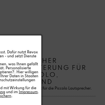
Aktiv
sst. Dafür nutzt Revox
n - und setzt Dienste
Inaktiv
LAUTSPRECHER
nen, was Ihnen gefällt
WANDHALTERUNG FÜR
t. Personalisierte
ptieren?. Hier willigen
Inaktiv
MINI/PICCOLO,
Ihrer Daten in Staaten
nschutzeinstellungen
MASSIVWAND
Inaktiv
d mit Wirkung für die
Wandhalterung geeignet für die Piccolo Lautsprecher.
ung
und im
Impressum
.
eichern
.
Inaktiv
88,00 € *