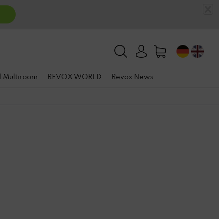
n
 | Multiroom
REVOX WORLD
Revox News