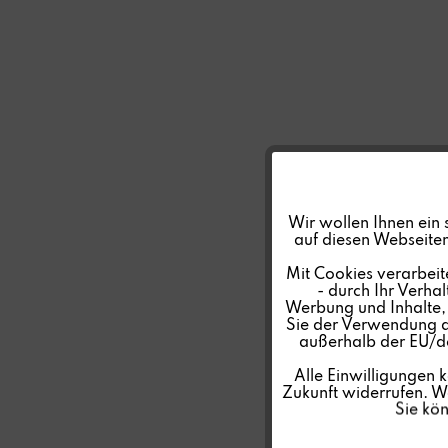
Funktionale
Wir wollen Ihnen ein 
auf diesen Webseiten
Marketing
Mit Cookies verarbeit
- durch Ihr Verha
Werbung und Inhalte, d
Tracking
Sie der Verwendung al
außerhalb der EU/de
Personalisierung
Alle Einwilligungen 
Zukunft widerrufen. We
Sie kö
Service