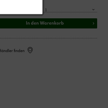
Preis pro:
1 Stück
Menge:
In den
Warenkorb
Händler finden