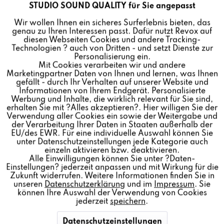
STUDIO SOUND QUALITY für Sie angepasst
Aktiv
Funktionale
Wir wollen Ihnen ein sicheres Surferlebnis bieten, das
genau zu Ihren Interessen passt. Dafür nutzt Revox auf
Inaktiv
Marketing
diesen Webseiten Cookies und andere Tracking-
Technologien ? auch von Dritten - und setzt Dienste zur
Personalisierung ein.
Mit Cookies verarbeiten wir und andere
Inaktiv
Tracking
Marketingpartner Daten von Ihnen und lernen, was Ihnen
gefällt - durch Ihr Verhalten auf unserer Website und
Informationen von Ihrem Endgerät. Personalisierte
Inaktiv
Personalisierung
Werbung und Inhalte, die wirklich relevant für Sie sind,
erhalten Sie mit ?Alles akzeptieren?. Hier willigen Sie der
Verwendung aller Cookies ein sowie der Weitergabe und
der Verarbeitung Ihrer Daten in Staaten außerhalb der
Inaktiv
Service
EU/des EWR. Für eine individuelle Auswahl können Sie
unter Datenschutzeinstellungen jede Kategorie auch
einzeln aktivieren bzw. deaktivieren.
Alle Einwilligungen können Sie unter ?Daten-
Einstellungen? jederzeit anpassen und mit Wirkung für die
Zukunft widerrufen. Weitere Informationen finden Sie in
unseren
Datenschutzerklärung
und im
Impressum
. Sie
können Ihre Auswahl der Verwendung von Cookies
jederzeit
speichern
.
Datenschutzeinstellungen