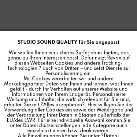
STUDIO SOUND QUALITY für Sie angepasst
Aktiv
Funktionale
Wir wollen Ihnen ein sicheres Surferlebnis bieten, das
genau zu Ihren Interessen passt. Dafür nutzt Revox auf
Inaktiv
Marketing
diesen Webseiten Cookies und andere Tracking-
Technologien ? auch von Dritten - und setzt Dienste zur
Personalisierung ein.
Mit Cookies verarbeiten wir und andere
Inaktiv
Tracking
SPECTRAL STANDSTATIV
Marketingpartner Daten von Ihnen und lernen, was Ihnen
gefällt - durch Ihr Verhalten auf unserer Website und
FÜR ROOM SPEAKER
Informationen von Ihrem Endgerät. Personalisierte
Inaktiv
Personalisierung
Werbung und Inhalte, die wirklich relevant für Sie sind,
erhalten Sie mit ?Alles akzeptieren?. Hier willigen Sie der
Verwendung aller Cookies ein sowie der Weitergabe und
Farbe:
der Verarbeitung Ihrer Daten in Staaten außerhalb der
Inaktiv
Service
EU/des EWR. Für eine individuelle Auswahl können Sie
unter Datenschutzeinstellungen jede Kategorie auch
Hochwertiges Spectral Standstativ für
STUDIO
MASTER
einzeln aktivieren bzw. deaktivieren.
A200 und
STUDIO
ART P100 Room Speaker.
Alle Einwilligungen können Sie unter ?Daten-