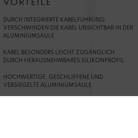
VORTEILE
DURCH INTEGRIERTE KABELFÜHRUNG
VERSCHWINDEN DIE KABEL UNSICHTBAR IN DER
ALUMINIUMSÄULE
KABEL BESONDERS LEICHT ZUGÄNGLICH
DURCH HERAUSNEHMBARES SILIKONPROFIL
HOCHWERTIGE, GESCHLIFFENE UND
VERSIEGELTE ALUMINIUMSÄULE
STANDFUSS AUS LACKIERTEM
SICHERHEITSGLAS - ERHÄLTLICH IN SCHWARZ-
UND SILBERGLAS