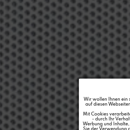
Funktionale
Wir wollen Ihnen ein 
auf diesen Webseiten
Marketing
Mit Cookies verarbeit
- durch Ihr Verha
Werbung und Inhalte, d
Tracking
Sie der Verwendung al