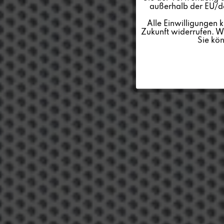
außerhalb der EU/de
Personalisierung
Alle Einwilligungen 
Zukunft widerrufen. We
Sie kö
Service