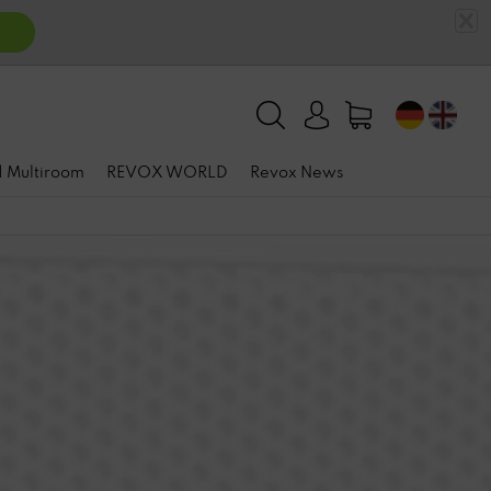
n
 | Multiroom
REVOX WORLD
Revox News