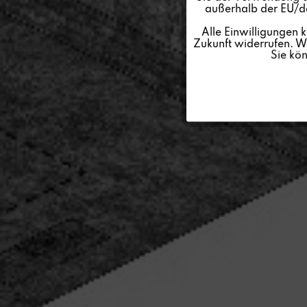
außerhalb der EU/de
Personalisierung
Alle Einwilligungen 
Zukunft widerrufen. We
Sie kö
Service