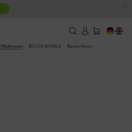
n
 | Multiroom
REVOX WORLD
Revox News