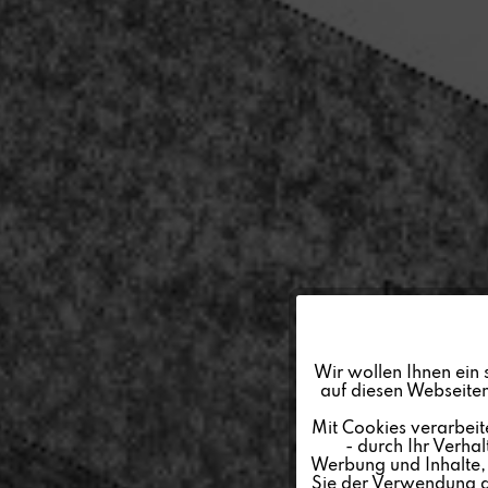
Funktionale
Wir wollen Ihnen ein 
auf diesen Webseiten
Marketing
Mit Cookies verarbeit
- durch Ihr Verha
Werbung und Inhalte, d
Tracking
Sie der Verwendung al