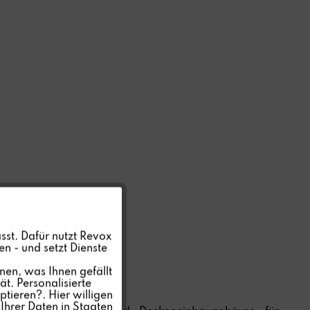
Aktiv
sst. Dafür nutzt Revox
n - und setzt Dienste
Inaktiv
SECOBOXX
nen, was Ihnen gefällt
t. Personalisierte
ptieren?. Hier willigen
Inaktiv
Ihrer Daten in Staaten