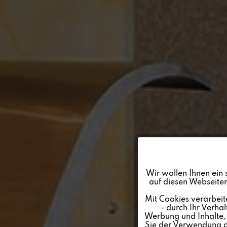
Funktionale
Wir wollen Ihnen ein 
auf diesen Webseiten
Marketing
Mit Cookies verarbeit
- durch Ihr Verha
Werbung und Inhalte, d
Tracking
Sie der Verwendung al