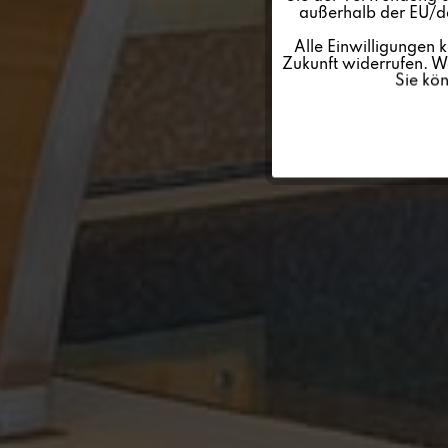
außerhalb der EU/de
Personalisierung
Alle Einwilligungen 
Zukunft widerrufen. We
Sie kö
Service