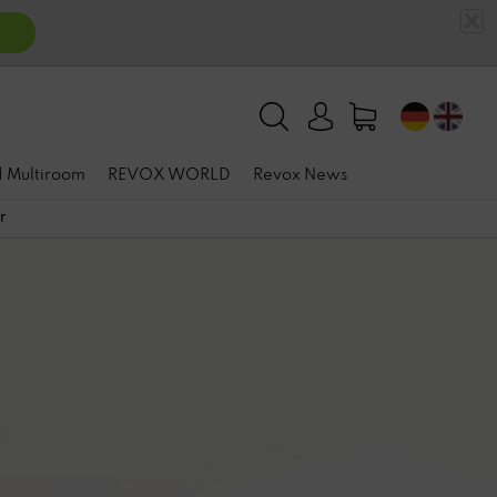
n
 | Multiroom
REVOX WORLD
Revox News
r