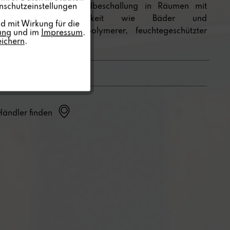
unsichtbare Hintergrundbeschallung in Räumen mit
nschutzeinstellungen
erhöhter Luftfeuchtigkeit wie Bäder und
Inaktiv
d mit Wirkung für die
Schwimmbäder. Mit polymerer, feuchtegeschützter
ung
und im
Impressum
.
eichern
.
Spezialmembran.
Inaktiv
Händler finden