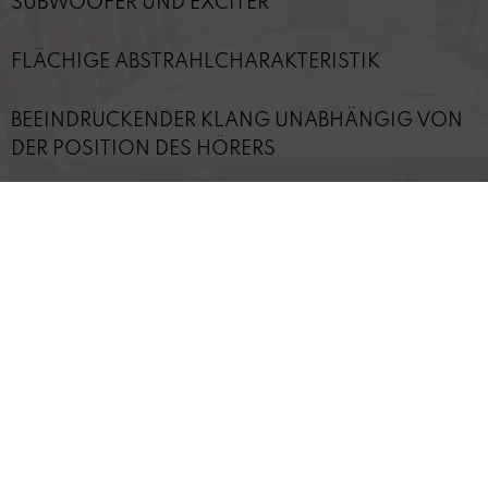
SUBWOOFER UND EXCITER
FLÄCHIGE ABSTRAHLCHARAKTERISTIK
BEEINDRUCKENDER KLANG UNABHÄNGIG VON
DER POSITION DES HÖRERS
IDEAL FÜR INDIVIDUELLE UND DEZENTE
LÖSUNGEN
TECHNISCHE DETAILS
INFORMATION