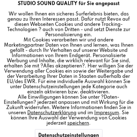
STUDIO SOUND QUALITY für Sie angepasst
Aktiv
Funktionale
REVOX-PROJEKT-PARTNER
Wir wollen Ihnen ein sicheres Surferlebnis bieten, das
genau zu Ihren Interessen passt. Dafür nutzt Revox auf
Inaktiv
Marketing
diesen Webseiten Cookies und andere Tracking-
Technologien ? auch von Dritten - und setzt Dienste zur
Personalisierung ein.
Mit Cookies verarbeiten wir und andere
Inaktiv
Tracking
Marketingpartner Daten von Ihnen und lernen, was Ihnen
gefällt - durch Ihr Verhalten auf unserer Website und
Informationen von Ihrem Endgerät. Personalisierte
Inaktiv
Personalisierung
Werbung und Inhalte, die wirklich relevant für Sie sind,
erhalten Sie mit ?Alles akzeptieren?. Hier willigen Sie der
Verwendung aller Cookies ein sowie der Weitergabe und
KOOPERATIONSPARTNER
der Verarbeitung Ihrer Daten in Staaten außerhalb der
Inaktiv
Service
EU/des EWR. Für eine individuelle Auswahl können Sie
unter Datenschutzeinstellungen jede Kategorie auch
einzeln aktivieren bzw. deaktivieren.
Alle Einwilligungen können Sie unter ?Daten-
Einstellungen? jederzeit anpassen und mit Wirkung für die
Zukunft widerrufen. Weitere Informationen finden Sie in
unseren
Datenschutzerklärung
und im
Impressum
. Sie
können Ihre Auswahl der Verwendung von Cookies
jederzeit
speichern
.
Datenschutzeinstellungen