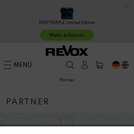
DEEP PURPLE Limited Edition
Mehr erfahren
MENÜ
Partner
PARTNER