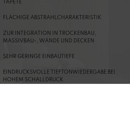
TAPETE
FLÄCHIGE ABSTRAHLCHARAKTERISTIK
ZUR INTEGRATION IN TROCKENBAU,
MASSIVBAU-, WÄNDE UND DECKEN
SEHR GERINGE EINBAUTIEFE
EINDRUCKSVOLLE TIEFTONWIEDERGABE BEI
HOHEM SCHALLDRUCK
EINFACHE INSTALLATION
VIBRATIONSARME GEHÄUSEKONSTRUKTION