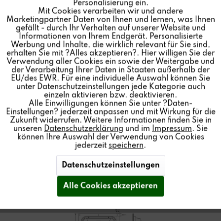
Personalisierung ein.
Mit Cookies verarbeiten wir und andere
Inaktiv
Tracking
Marketingpartner Daten von Ihnen und lernen, was Ihnen
gefällt - durch Ihr Verhalten auf unserer Website und
Informationen von Ihrem Endgerät. Personalisierte
Inaktiv
Personalisierung
Werbung und Inhalte, die wirklich relevant für Sie sind,
erhalten Sie mit ?Alles akzeptieren?. Hier willigen Sie der
Hochleistungs-Subwoofer mit polymerer
Verwendung aller Cookies ein sowie der Weitergabe und
Spezialmembran unsichtbar unter Putz, Anstrich oder
der Verarbeitung Ihrer Daten in Staaten außerhalb der
Inaktiv
Service
Tapete verbaut.
EU/des EWR. Für eine individuelle Auswahl können Sie
unter Datenschutzeinstellungen jede Kategorie auch
einzeln aktivieren bzw. deaktivieren.
Alle Einwilligungen können Sie unter ?Daten-
Einstellungen? jederzeit anpassen und mit Wirkung für die
Zukunft widerrufen. Weitere Informationen finden Sie in
Händler finden
unseren
Datenschutzerklärung
und im
Impressum
. Sie
können Ihre Auswahl der Verwendung von Cookies
jederzeit
speichern
.
Datenschutzeinstellungen
Alle Cookies akzeptieren